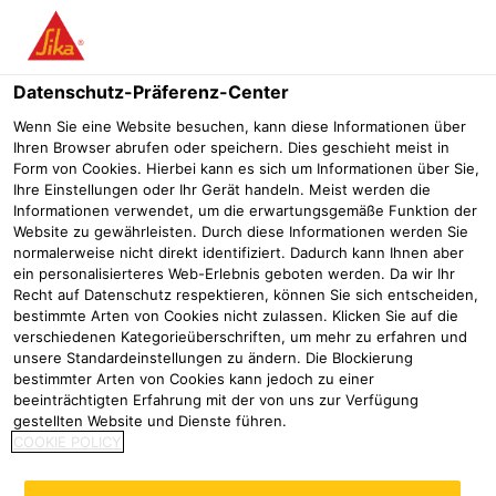
Menü
Datenschutz-Präferenz-Center
Wenn Sie eine Website besuchen, kann diese Informationen über
Ihren Browser abrufen oder speichern. Dies geschieht meist in
Form von Cookies. Hierbei kann es sich um Informationen über Sie,
Sanierung der speziellen
Ihre Einstellungen oder Ihr Gerät handeln. Meist werden die
Informationen verwendet, um die erwartungsgemäße Funktion der
Dachkonstruktion mit Sarnafil
Website zu gewährleisten. Durch diese Informationen werden Sie
normalerweise nicht direkt identifiziert. Dadurch kann Ihnen aber
TG 76-18 FSA
ein personalisierteres Web-Erlebnis geboten werden. Da wir Ihr
Recht auf Datenschutz respektieren, können Sie sich entscheiden,
Referenzen
Sanierung Lotter
Rundturnhalle Siegen
bestimmte Arten von Cookies nicht zulassen. Klicken Sie auf die
verschiedenen Kategorieüberschriften, um mehr zu erfahren und
unsere Standardeinstellungen zu ändern. Die Blockierung
2021
Siegen
bestimmter Arten von Cookies kann jedoch zu einer
beeinträchtigten Erfahrung mit der von uns zur Verfügung
gestellten Website und Dienste führen.
Kegelschalendach der Rundturnhalle
COOKIE POLICY
in Siegen zuverlässig abgedichtet