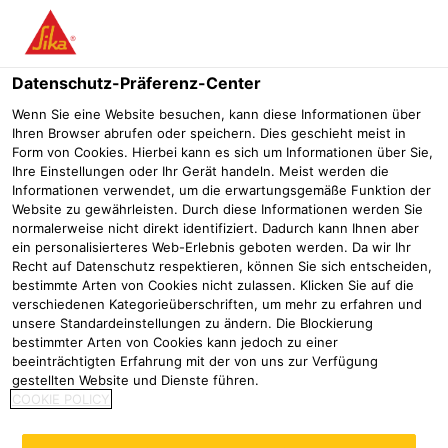
Menü
Datenschutz-Präferenz-Center
Wenn Sie eine Website besuchen, kann diese Informationen über
Ihren Browser abrufen oder speichern. Dies geschieht meist in
Form von Cookies. Hierbei kann es sich um Informationen über Sie,
Sarnafil AT Dachbahn als Basis
Ihre Einstellungen oder Ihr Gerät handeln. Meist werden die
Informationen verwendet, um die erwartungsgemäße Funktion der
für 21.000 PV-Module auf
Website zu gewährleisten. Durch diese Informationen werden Sie
normalerweise nicht direkt identifiziert. Dadurch kann Ihnen aber
sieben Hallendächern
ein personalisierteres Web-Erlebnis geboten werden. Da wir Ihr
Recht auf Datenschutz respektieren, können Sie sich entscheiden,
Referenzen
Sanierung Lotter
NürnbergMesse Halle 4A
bestimmte Arten von Cookies nicht zulassen. Klicken Sie auf die
verschiedenen Kategorieüberschriften, um mehr zu erfahren und
unsere Standardeinstellungen zu ändern. Die Blockierung
2023
Nürnberg
bestimmter Arten von Cookies kann jedoch zu einer
beeinträchtigten Erfahrung mit der von uns zur Verfügung
gestellten Website und Dienste führen.
COOKIE POLICY
Erstes Hallendach der
NürnbergMesse mit Sarnafil AT-18