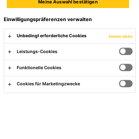
Meine Auswahl bestätigen
Einwilligungspräferenzen verwalten
Übersicht
Unbedingt erforderliche Cookies
Immer aktiv
Anwendung
Leistungs-Cookies
Abdichtungsbahn für:
Teiche und Biotope
Funktionelle Cookies
Naturpools
Cookies für Marketingzwecke
Wasserbecken
künstliche Seen und Kanäle
Das Produkt ist
nicht geeignet
für:
dauerhafte Einwirkung von Wassertemperaturen über
+30°C