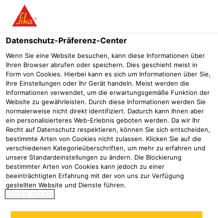
Menü
Datenschutz-Präferenz-Center
Wenn Sie eine Website besuchen, kann diese Informationen über
Ihren Browser abrufen oder speichern. Dies geschieht meist in
Sikaplan® WP 5110-08 H
Form von Cookies. Hierbei kann es sich um Informationen über Sie,
Ihre Einstellungen oder Ihr Gerät handeln. Meist werden die
PVC-Abdichtungsbahn für Teiche, Biotope und Naturpools
Informationen verwendet, um die erwartungsgemäße Funktion der
Website zu gewährleisten. Durch diese Informationen werden Sie
normalerweise nicht direkt identifiziert. Dadurch kann Ihnen aber
Sikaplan® WP 5110-08 H (Dicke 0,8 mm) ist eine flexible,
ein personalisierteres Web-Erlebnis geboten werden. Da wir Ihr
homogene Kunststoffdichtungsbahn auf Basis
Recht auf Datenschutz respektieren, können Sie sich entscheiden,
bestimmte Arten von Cookies nicht zulassen. Klicken Sie auf die
Polyvinylchlorid (PVC-P).
verschiedenen Kategorieüberschriften, um mehr zu erfahren und
unsere Standardeinstellungen zu ändern. Die Blockierung
Bewährtes Produkt seit Jahrzehnten
bestimmter Arten von Cookies kann jedoch zu einer
UV-stabilisiert
beeinträchtigten Erfahrung mit der von uns zur Verfügung
hohe Alterungsbeständigkeit
gestellten Website und Dienste führen.
COOKIE POLICY
Produktdatenblatt
Alle Dokumente anzeigen