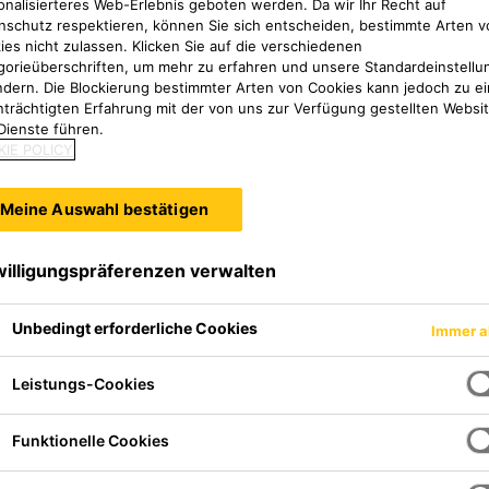
a Deutschland GmbH. Sie ermöglicht eine wirtschaftlich
onalisierteres Web-Erlebnis geboten werden. Da wir Ihr Recht auf
nschutz respektieren, können Sie sich entscheiden, bestimmte Arten v
ies nicht zulassen. Klicken Sie auf die verschiedenen
gorieüberschriften, um mehr zu erfahren und unsere Standardeinstellu
ndern. Die Blockierung bestimmter Arten von Cookies kann jedoch zu ei
nträchtigten Erfahrung mit der von uns zur Verfügung gestellten Websi
Dienste führen.
IE POLICY
Meine Auswahl bestätigen
willigungspräferenzen verwalten
Unbedingt erforderliche Cookies
Immer a
Leistungs-Cookies
Funktionelle Cookies