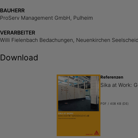
BAUHERR
ProServ Management GmbH, Pulheim
VERARBEITER
Willi Fielenbach Bedachungen, Neuenkirchen Seelschei
Download
Referenzen
Sika at Work: 
PDF / 408 KB (DE)