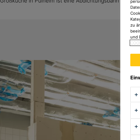
Großküche in Pulheim ist eine Abdichtungsbahn der Sik
pers
Date
Cook
Kate
zu ä
beei
und 
COOK
Ein