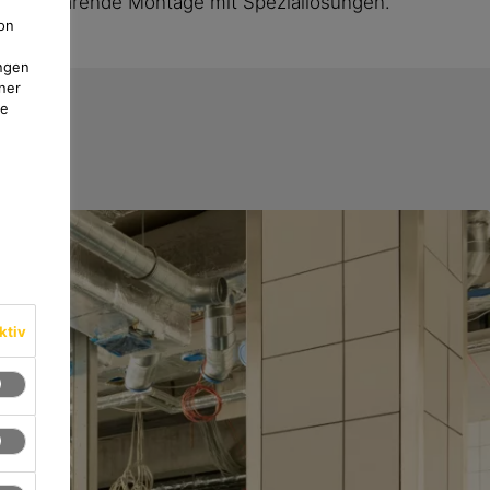
e, zeitsparende Montage mit Speziallösungen.
on
ngen
ner
te
ktiv