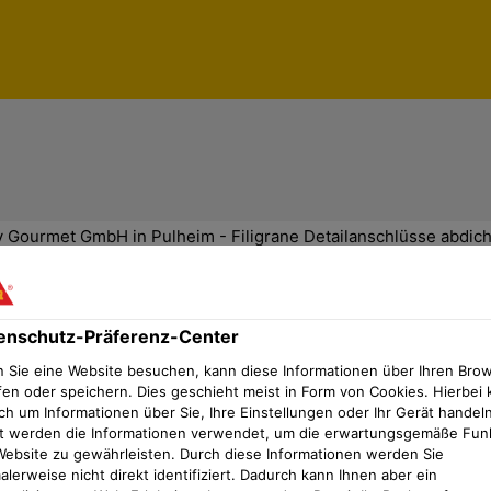
 Gourmet GmbH in Pulheim - Filigrane Detailanschlüsse abdic
enschutz-Präferenz-Center
Pulheim - Filigrane Detailanschlüs
 Sie eine Website besuchen, kann diese Informationen über Ihren Bro
fen oder speichern. Dies geschieht meist in Form von Cookies. Hierbei 
ist auf höchste Effizienz beim Kochen ausgerichtet. Hi
ch um Informationen über Sie, Ihre Einstellungen oder Ihr Gerät handeln
t werden die Informationen verwendet, um die erwartungsgemäße Fun
n zubereiten. Für die Kliniken wie auch die Küchen gilt
Website zu gewährleisten. Durch diese Informationen werden Sie
 bei der Abdichtung des Bodens an, die für den Einsatz
lerweise nicht direkt identifiziert. Dadurch kann Ihnen aber ein