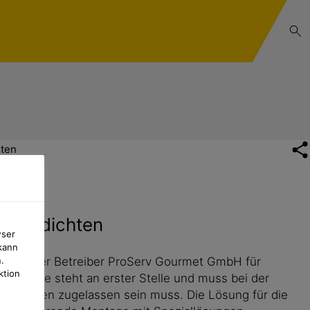
hten
se abdichten
wser
kann
er wird der Betreiber ProServ Gourmet GmbH für
.
ktion
: Hygiene steht an erster Stelle und muss bei der
 in Küchen zugelassen sein muss. Die Lösung für die