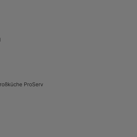
d
Großküche ProServ