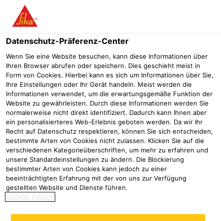
Menü
Datenschutz-Präferenz-Center
Wenn Sie eine Website besuchen, kann diese Informationen über
Ihren Browser abrufen oder speichern. Dies geschieht meist in
Form von Cookies. Hierbei kann es sich um Informationen über Sie,
Centro Tesoro in München
Ihre Einstellungen oder Ihr Gerät handeln. Meist werden die
Informationen verwendet, um die erwartungsgemäße Funktion der
Website zu gewährleisten. Durch diese Informationen werden Sie
Flachdachabdichtung
Nachhaltigkeit auf dem Dach
Ökologis
normalerweise nicht direkt identifiziert. Dadurch kann Ihnen aber
ein personalisierteres Web-Erlebnis geboten werden. Da wir Ihr
2020
München
Recht auf Datenschutz respektieren, können Sie sich entscheiden,
bestimmte Arten von Cookies nicht zulassen. Klicken Sie auf die
verschiedenen Kategorieüberschriften, um mehr zu erfahren und
Kompatible Flachdachsysteme
unsere Standardeinstellungen zu ändern. Die Blockierung
bestimmter Arten von Cookies kann jedoch zu einer
garantieren maximale Langlebigkeit
beeinträchtigten Erfahrung mit der von uns zur Verfügung
gestellten Website und Dienste führen.
COOKIE POLICY
Nachhaltigkeit ist das zentrale Thema des sanierten
Gewerbekomplexes Centro Tesoro in München. Das