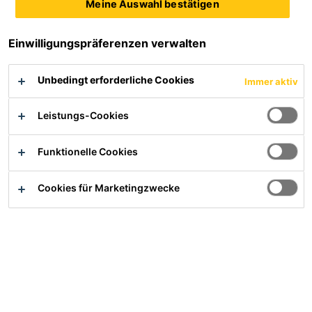
Gebäude ist dafür mit der höchsten Qualitätsstufe des
Meine Auswahl bestätigen
LEED-Standards ausgezeichnet. Dazu haben auch eine
Dachbegrünung und die Photovoltaikanlage auf dem
Einwilligungspräferenzen verwalten
Flachdach beigetragen. Die aufeinander abgestimmten
Abdichtungs- und Sicherheitssysteme von Sika
Unbedingt erforderliche Cookies
Immer aktiv
garantieren unter solch hohen Anforderungen ein
dauerhaft funktionsfähiges Flachdach.
Leistungs-Cookies
Funktionelle Cookies
Cookies für Marketingzwecke