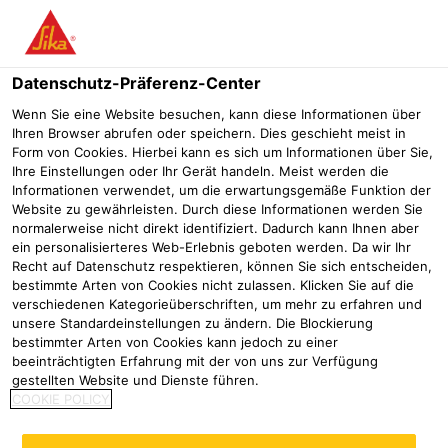
Menü
Datenschutz-Präferenz-Center
Wenn Sie eine Website besuchen, kann diese Informationen über
Ihren Browser abrufen oder speichern. Dies geschieht meist in
Form von Cookies. Hierbei kann es sich um Informationen über Sie,
Wiederverwendung von
Ihre Einstellungen oder Ihr Gerät handeln. Meist werden die
Informationen verwendet, um die erwartungsgemäße Funktion der
Kunststoffabdichtungsbahn
Website zu gewährleisten. Durch diese Informationen werden Sie
normalerweise nicht direkt identifiziert. Dadurch kann Ihnen aber
reduziert CO2-Fußabdruck
ein personalisierteres Web-Erlebnis geboten werden. Da wir Ihr
Recht auf Datenschutz respektieren, können Sie sich entscheiden,
deutlich
bestimmte Arten von Cookies nicht zulassen. Klicken Sie auf die
verschiedenen Kategorieüberschriften, um mehr zu erfahren und
Flachdachabdichtung
Nachhaltigkeit auf dem Dach
Nassauis
unsere Standardeinstellungen zu ändern. Die Blockierung
bestimmter Arten von Cookies kann jedoch zu einer
beeinträchtigten Erfahrung mit der von uns zur Verfügung
2022
Kelsterbach
gestellten Website und Dienste führen.
COOKIE POLICY
Nach 20 Jahren Einsatz: Alte