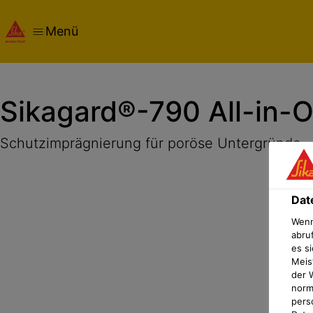
Menü
Übersicht
Produktdetails
Anwendung
Dokumente
Dat
Sikagard®-790 All-in-O
Schutzimprägnierung für poröse Untergründe
Dat
Wenn
abru
es si
Meis
der 
norma
pers