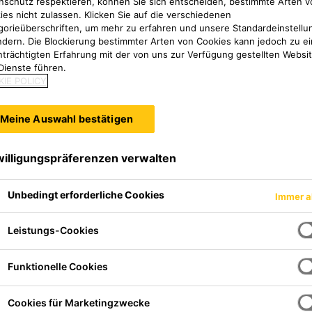
nschutz respektieren, können Sie sich entscheiden, bestimmte Arten v
ies nicht zulassen. Klicken Sie auf die verschiedenen
gorieüberschriften, um mehr zu erfahren und unsere Standardeinstellu
ndern. Die Blockierung bestimmter Arten von Cookies kann jedoch zu ei
nträchtigten Erfahrung mit der von uns zur Verfügung gestellten Websi
Dienste führen.
IE POLICY
Meine Auswahl bestätigen
willigungspräferenzen verwalten
Unbedingt erforderliche Cookies
Immer a
ützende Imprägnierung, die dazu
Untergründen vor dem Eindringen
Leistungs-Cookies
tzen und die Verschmutzung
 zu reduzieren. Sikagard®-790
Funktionelle Cookies
erfläche und ist daher völlig
egen das Eindringen von
rmöglicht die Diffusion von
Cookies für Marketingzwecke