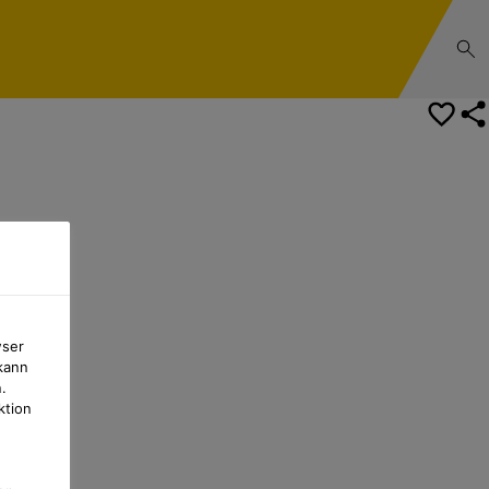
Zum BAUHAUS‑Finder
wser
kann
.
ktion