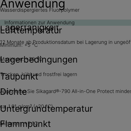
Anwendung
Wasserdispergiertes Fluorpolymer
Informationen zur Anwendung
Lagerfähigkeit
Lufttemperatur
12 Monate ab Produktionsdatum bei Lagerung in ungeöff
Minimum: +5 °C
Lagerbedingungen
Maximum: +30 °C
Taupunkt
Trocken, kühl und frostfrei lagern
Dichte
Applizieren Sie Sikagard®-790 All-in-One Protect mind
Untergrundtemperatur
ca. 1,01 g/cm³ (+20 °C)
Flammpunkt
Minimum: +5 °C