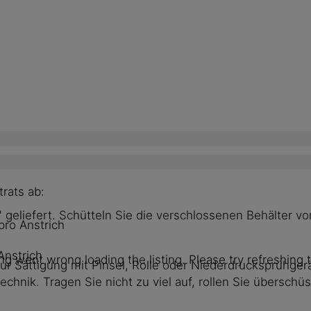
rats ab:
" geliefert. Schütteln Sie die verschlossenen Behälter
pro Anstrich
Anstrich
g went wrong loading the listing. Please try refreshing 
ur Sättigung mit Pinsel, Rolle oder Niederdrucksprühgerä
hnik. Tragen Sie nicht zu viel auf, rollen Sie überschüs