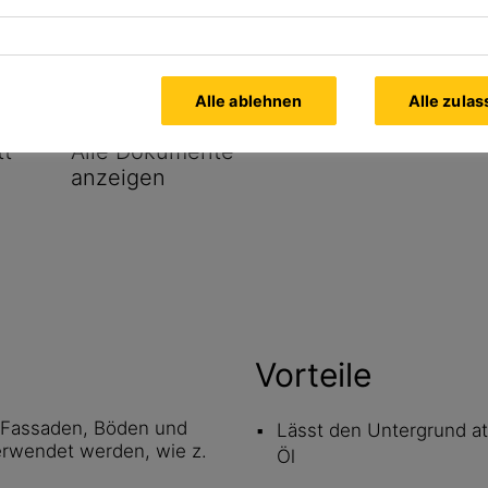
 behandelten Strukturen und
hygrometrisches Verhalten
Untergründen und Baustoffen
n Graffiti (mit geeigneten
Alle ablehnen
Alle zula
tt
Alle Dokumente
anzeigen
Vorteile
 Fassaden, Böden und
Lässt den Untergrund a
erwendet werden, wie z.
Öl