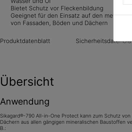
Wasser und Öl
Wasserdampf in beide Richtungen, so dass die
Bietet Schutz vor Fleckenbildung
Oberflächen ihr normales hydrothermales und 
Geeignet für den Einsatz auf den meisten 
beibehalten. Sikagard®-790 All-in-One Protect erleichtert auch die Entfernung
von Fassaden, Böden und Dächern
von nachträglich auf die Oberflächen gesprühte
Reinigern).
Produktdatenblatt
Sicherheitsdatenbla
Übersicht
Anwendung
Sikagard®-790 All-in-One Protect kann zum Schutz von
Dächern aus allen gängigen mineralischen Baustoffen v
B.: