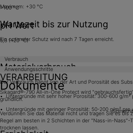
Maximum: +30 °C
>100 °C
Wartezeit bis zur Nutzung
pH Wert
Ein optimaler Schutz wird nach 7 Tagen erreicht.
5,8 (+20 °C)
Verbrauch
Materialverbrauch
Anwendungsschritte
VERARBEITUNG
Dokumente
Der Verbrauch hängt von der Art und Porosität des Subst
Sikagard®-790 All-in-One Protect wird "gebrauchsfertig
Untergründe mit sehr hoher Porosität: 300-600 g/m² 
gründlich.
Untergründe mit geringer Porosität: 50-200 g/m² pro 
Somethin
Verdünnen Sie das Material nicht und tragen Sie es bis z
Regel am besten in 2 Schichten in der "Nass-in-Nass"-Tec
trocknen lassen.