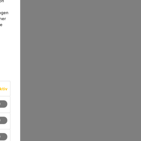
on
ngen
ner
te
ktiv