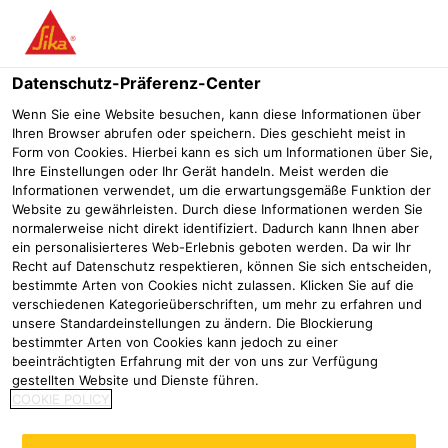
Menü
Datenschutz-Präferenz-Center
SikaPaver
SikaPaver® C-260
Wenn Sie eine Website besuchen, kann diese Informationen über
Ihren Browser abrufen oder speichern. Dies geschieht meist in
SikaPaver® C-260
Form von Cookies. Hierbei kann es sich um Informationen über Sie,
Ihre Einstellungen oder Ihr Gerät handeln. Meist werden die
VERDICHTUNGSHILFE MIT SCHLÄMME-BILDUNG IN TROCKENEN
Informationen verwendet, um die erwartungsgemäße Funktion der
ERDFEUCHTEN BETONEN
Website zu gewährleisten. Durch diese Informationen werden Sie
normalerweise nicht direkt identifiziert. Dadurch kann Ihnen aber
ein personalisierteres Web-Erlebnis geboten werden. Da wir Ihr
SikaPaver® C-260 ist ein Plastifizierer für die
Recht auf Datenschutz respektieren, können Sie sich entscheiden,
wirtschaftliche Herstellung von Betonwaren aus trockenem
bestimmte Arten von Cookies nicht zulassen. Klicken Sie auf die
verschiedenen Kategorieüberschriften, um mehr zu erfahren und
erdfeuchten Beton mit starker Schlämme-Bildung.
unsere Standardeinstellungen zu ändern. Die Blockierung
bestimmter Arten von Cookies kann jedoch zu einer
Starke Schlämme-Bildung an den Flanken
beeinträchtigten Erfahrung mit der von uns zur Verfügung
Erhöhter Frost-/Frosttaumittelwiderstand
gestellten Website und Dienste führen.
Wirtschaftliche Betonrezepturen
COOKIE POLICY
SikaPaver® C-260 fördert die Dispergierung und
Benetzung von Zement, Zusatzstoffen und Farbpigmenten