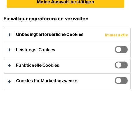
Meine Auswahl bestätigen
und ermöglicht somit das Erreichen der Zieldichte in
kürzere Zeit oder die Reduktion des Porengehaltes bei
Einwilligungspräferenzen verwalten
gleichem Verdichtungsaufwand.
Unbedingt erforderliche Cookies
Immer aktiv
Leistungs-Cookies
Produktdatenblatt
Alle Dokumente anzeigen
Funktionelle Cookies
Cookies für Marketingzwecke
Übersicht
Anwendung
Pflastersteine