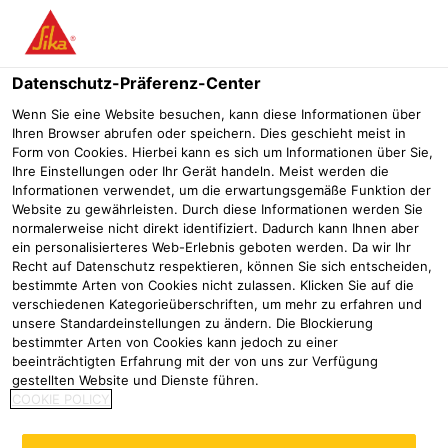
Menü
Datenschutz-Präferenz-Center
Sikaplan®
Sikaplan® WT 6210-20 H
Wenn Sie eine Website besuchen, kann diese Informationen über
Ihren Browser abrufen oder speichern. Dies geschieht meist in
Sikaplan® WT 6210-20 H
Form von Cookies. Hierbei kann es sich um Informationen über Sie,
Ihre Einstellungen oder Ihr Gerät handeln. Meist werden die
Informationen verwendet, um die erwartungsgemäße Funktion der
Website zu gewährleisten. Durch diese Informationen werden Sie
Sikaplan WT 6210-20H ist eine 2,0 mm dicke, homogene
normalerweise nicht direkt identifiziert. Dadurch kann Ihnen aber
ein personalisierteres Web-Erlebnis geboten werden. Da wir Ihr
Polyolefin-Dichtungsbahn (FPO).
Recht auf Datenschutz respektieren, können Sie sich entscheiden,
bestimmte Arten von Cookies nicht zulassen. Klicken Sie auf die
Frei von Lösungsmitteln, Fungiziden, Schwermetallen, Halogenen
verschiedenen Kategorieüberschriften, um mehr zu erfahren und
und Weichmachern
unsere Standardeinstellungen zu ändern. Die Blockierung
Hohe Festigkeit und Dehnung
bestimmter Arten von Cookies kann jedoch zu einer
UV-Stabilisiert
beeinträchtigten Erfahrung mit der von uns zur Verfügung
gestellten Website und Dienste führen.
COOKIE POLICY
Produktdatenblatt
Alle Dokumente anzeigen