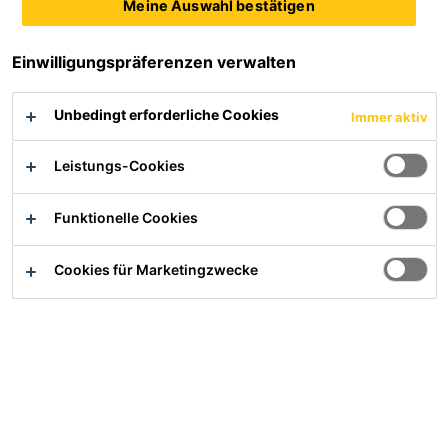
Meine Auswahl bestätigen
Ihr/e Ansprechpartner/in
Einwilligungspräferenzen verwalten
Übersicht
Unbedingt erforderliche Cookies
Immer aktiv
Anwendung
Leistungs-Cookies
Abdichtung für den Tief- und Ingenieurbau, sowie zum
Schutz von Grundwasser.
Funktionelle Cookies
Cookies für Marketingzwecke
Vorteile
Frei von Lösungsmitteln, Fungiziden,
Schwermetallen, Halogenen und Weichmachern
Hohe Festigkeit und Dehnung