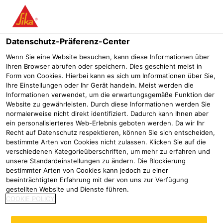
Menü
Datenschutz-Präferenz-Center
Wenn Sie eine Website besuchen, kann diese Informationen über
Ihren Browser abrufen oder speichern. Dies geschieht meist in
Form von Cookies. Hierbei kann es sich um Informationen über Sie,
Sicher, robust und zuverlässig
Ihre Einstellungen oder Ihr Gerät handeln. Meist werden die
Informationen verwendet, um die erwartungsgemäße Funktion der
abgedichtet mit SikaProof® A+
Website zu gewährleisten. Durch diese Informationen werden Sie
normalerweise nicht direkt identifiziert. Dadurch kann Ihnen aber
Technologie
ein personalisierteres Web-Erlebnis geboten werden. Da wir Ihr
Recht auf Datenschutz respektieren, können Sie sich entscheiden,
Bauwerksabdichtung
Sikaproof-Gesamtsystem
Senckenberg
bestimmte Arten von Cookies nicht zulassen. Klicken Sie auf die
verschiedenen Kategorieüberschriften, um mehr zu erfahren und
unsere Standardeinstellungen zu ändern. Die Blockierung
2022
Görlitz
bestimmter Arten von Cookies kann jedoch zu einer
beeinträchtigten Erfahrung mit der von uns zur Verfügung
gestellten Website und Dienste führen.
COOKIE POLICY
Senckenberg-Campus Görlitz -
Sicher, robust zuverlässig: