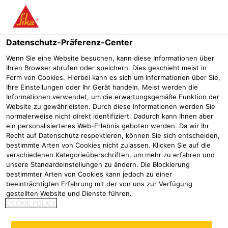
Menü
Datenschutz-Präferenz-Center
Wenn Sie eine Website besuchen, kann diese Informationen über
Ihren Browser abrufen oder speichern. Dies geschieht meist in
Form von Cookies. Hierbei kann es sich um Informationen über Sie,
Neue selbstklebende Dachbahn
Ihre Einstellungen oder Ihr Gerät handeln. Meist werden die
Informationen verwendet, um die erwartungsgemäße Funktion der
Sarnafil AT-18 FSA erstmals
Website zu gewährleisten. Durch diese Informationen werden Sie
normalerweise nicht direkt identifiziert. Dadurch kann Ihnen aber
eingesetzt
ein personalisierteres Web-Erlebnis geboten werden. Da wir Ihr
Recht auf Datenschutz respektieren, können Sie sich entscheiden,
Referenzen
Neubau Zentrale DRK Beckum
Wasserwerk Jäge
bestimmte Arten von Cookies nicht zulassen. Klicken Sie auf die
verschiedenen Kategorieüberschriften, um mehr zu erfahren und
unsere Standardeinstellungen zu ändern. Die Blockierung
2024
Einhausen
bestimmter Arten von Cookies kann jedoch zu einer
beeinträchtigten Erfahrung mit der von uns zur Verfügung
gestellten Website und Dienste führen.
Dächer des Wasserwerks
COOKIE POLICY
Jägersburg abgedichtet und TÜV
SÜD-Zertifizierung erhalten