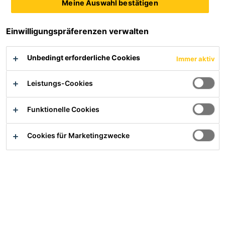
Meine Auswahl bestätigen
Einsetzbar auch bei weichem Wasser mit niedrigem pH-Wert
Heißluftschweißbar
Einwilligungspräferenzen verwalten
Produktdatenblatt
Alle Dokumente anzeigen
Unbedingt erforderliche Cookies
Immer aktiv
Leistungs-Cookies
Übersicht
Funktionelle Cookies
Anwendung
Cookies für Marketingzwecke
Abdichtung im Tunnelbau und weiteren Tiefbauwerken
Vorteile
Hohe Beständigkeit gegen Alterung