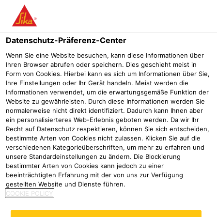
Menü
Datenschutz-Präferenz-Center
Wenn Sie eine Website besuchen, kann diese Informationen über
Ihren Browser abrufen oder speichern. Dies geschieht meist in
Sikaplan® WP 1100-32 HL2
Form von Cookies. Hierbei kann es sich um Informationen über Sie,
Ihre Einstellungen oder Ihr Gerät handeln. Meist werden die
Kunststoffdichtungsbahn auf der Basis von PVC-P
Informationen verwendet, um die erwartungsgemäße Funktion der
Website zu gewährleisten. Durch diese Informationen werden Sie
normalerweise nicht direkt identifiziert. Dadurch kann Ihnen aber
Sikaplan WP 1100-32HL2 ist eine 3,2 mm dicke, homogene
ein personalisierteres Web-Erlebnis geboten werden. Da wir Ihr
Polyvinylchlorid (PVC-P) Dichtungsbahn mit Signalschicht
Recht auf Datenschutz respektieren, können Sie sich entscheiden,
bestimmte Arten von Cookies nicht zulassen. Klicken Sie auf die
≤ 0,2 mm
verschiedenen Kategorieüberschriften, um mehr zu erfahren und
unsere Standardeinstellungen zu ändern. Die Blockierung
Hohe Beständigkeit gegen Alterung
bestimmter Arten von Cookies kann jedoch zu einer
Hohe Festigkeit und Dehnung
beeinträchtigten Erfahrung mit der von uns zur Verfügung
Hohe Widerstandsfähigkeit gegenüber mechanischer
gestellten Website und Dienste führen.
COOKIE POLICY
Beanspruchung
Ohne DEHP (DOP), 100% rezyklatfrei