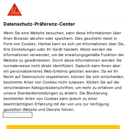
Menü
Datenschutz-Präferenz-Center
Wenn Sie eine Website besuchen, kann diese Informationen über
Ihren Browser abrufen oder speichern. Dies geschieht meist in
Sika® Fugenbänder - Elastomer
Form von Cookies. Hierbei kann es sich um Informationen über Sie,
Ihre Einstellungen oder Ihr Gerät handeln. Meist werden die
Typ AM
Informationen verwendet, um die erwartungsgemäße Funktion der
Website zu gewährleisten. Durch diese Informationen werden Sie
Aussenliegende Fugenbänder nach DIN 7865-1/-2 zur Abdichtung
normalerweise nicht direkt identifiziert. Dadurch kann Ihnen aber
von Fugen in Bauwerken aus wasserundurchlässigem Beton
ein personalisierteres Web-Erlebnis geboten werden. Da wir Ihr
Recht auf Datenschutz respektieren, können Sie sich entscheiden,
bestimmte Arten von Cookies nicht zulassen. Klicken Sie auf die
verschiedenen Kategorieüberschriften, um mehr zu erfahren und
unsere Standardeinstellungen zu ändern. Die Blockierung
bestimmter Arten von Cookies kann jedoch zu einer
beeinträchtigten Erfahrung mit der von uns zur Verfügung
gestellten Website und Dienste führen.
COOKIE POLICY