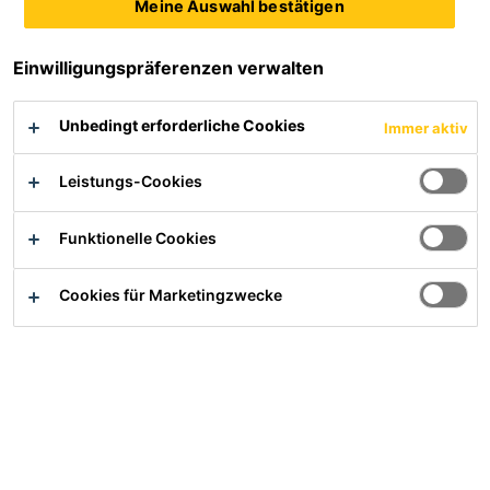
Meine Auswahl bestätigen
Einwilligungspräferenzen verwalten
Sika® Fugenbänder Elastomer Typ AM bestehen aus dem
Unbedingt erforderliche Cookies
Werkstoff Elastomer und werden standardmäßig aus dem
Immer aktiv
Vulkanisat von Styrol-Butadien-Kautschuk (SBR) gefertigt.
Sie werden für die Abdichtung von Dehnfugen in
Leistungs-Cookies
Bauwerken aus wasserundurchlässigem Beton eingesetzt.
Funktionelle Cookies
Hohe Festigkeit und Dehnung
Hohe Dauerelastizität bei hohem Rückstellvermögen
Cookies für Marketingzwecke
Geeignet für hohen Wasserdruck und große Verformung
Produktdatenblatt
Alle Dokumente anzeigen
Übersicht