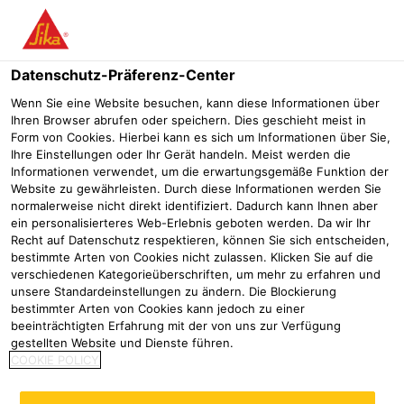
Menü
Datenschutz-Präferenz-Center
Wenn Sie eine Website besuchen, kann diese Informationen über
Ihren Browser abrufen oder speichern. Dies geschieht meist in
Sika® Fugenbänder - PVC-P NB
Form von Cookies. Hierbei kann es sich um Informationen über Sie,
Ihre Einstellungen oder Ihr Gerät handeln. Meist werden die
Typ D
Informationen verwendet, um die erwartungsgemäße Funktion der
Website zu gewährleisten. Durch diese Informationen werden Sie
Innenliegende Fugenbänder nach Werksnorm zur Abdichtung von
normalerweise nicht direkt identifiziert. Dadurch kann Ihnen aber
Fugen in Bauwerken aus wasserundurchlässigem Beton
ein personalisierteres Web-Erlebnis geboten werden. Da wir Ihr
Recht auf Datenschutz respektieren, können Sie sich entscheiden,
bestimmte Arten von Cookies nicht zulassen. Klicken Sie auf die
verschiedenen Kategorieüberschriften, um mehr zu erfahren und
unsere Standardeinstellungen zu ändern. Die Blockierung
bestimmter Arten von Cookies kann jedoch zu einer
beeinträchtigten Erfahrung mit der von uns zur Verfügung
gestellten Website und Dienste führen.
COOKIE POLICY