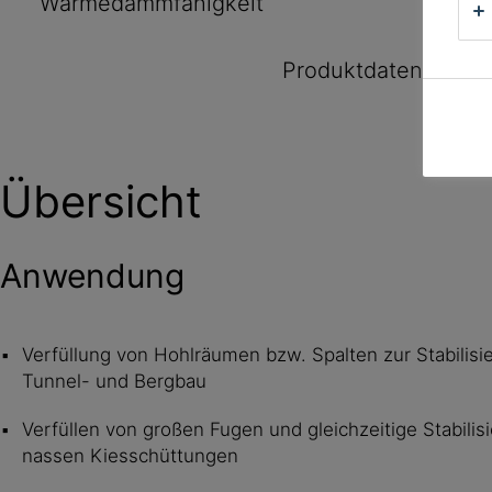
Wärmedämmfähigkeit
Produktdatenblatt
Übersicht
Anwendung
Verfüllung von Hohlräumen bzw. Spalten zur Stabilisi
Tunnel- und Bergbau
Verfüllen von großen Fugen und gleichzeitige Stabili
nassen Kiesschüttungen