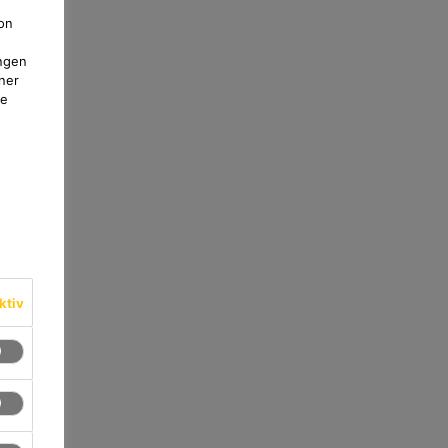
on
ngen
ner
te
ktiv