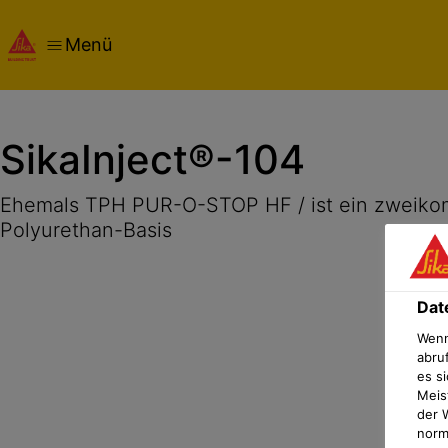
Menü
Übersicht
Produktdetails
Anwendung
Video
Dokumen
SikaInject®-104
Ehemals TPH PUR-O-STOP HF / ist ein zweikom
Polyurethan-Basis
Dat
Wenn
abru
es si
Meis
der 
norma