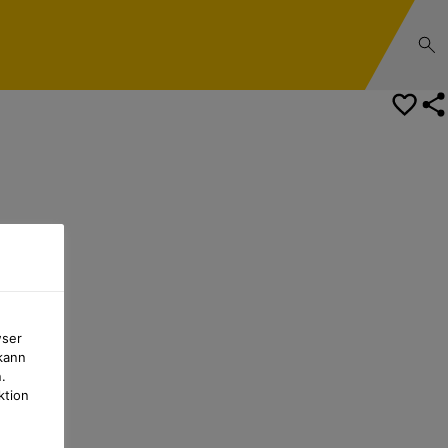
wser
kann
.
ktion