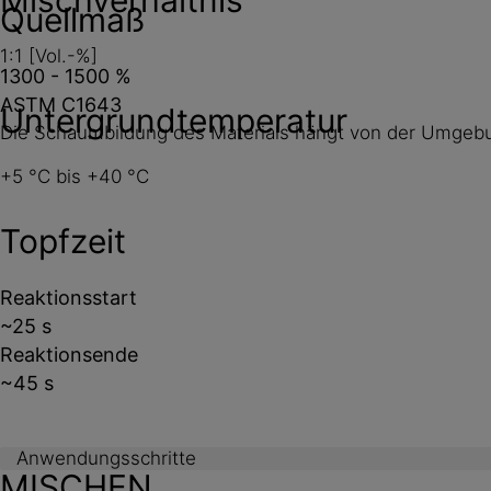
Quellmaß
1:1 [Vol.-%]
1300 - 1500 %
ASTM C1643
Untergrundtemperatur
Die Schaumbildung des Materials hängt von der Umgeb
+5 °C bis +40 °C
Topfzeit
Reaktionsstart
~25 s
Reaktionsende
~45 s
Anwendungsschritte
MISCHEN