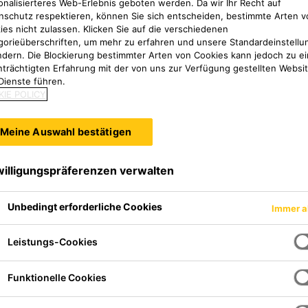
onalisierteres Web-Erlebnis geboten werden. Da wir Ihr Recht auf
nschutz respektieren, können Sie sich entscheiden, bestimmte Arten v
ies nicht zulassen. Klicken Sie auf die verschiedenen
gorieüberschriften, um mehr zu erfahren und unsere Standardeinstellu
ndern. Die Blockierung bestimmter Arten von Cookies kann jedoch zu ei
nträchtigten Erfahrung mit der von uns zur Verfügung gestellten Websi
Dienste führen.
IE POLICY
Meine Auswahl bestätigen
willigungspräferenzen verwalten
Unbedingt erforderliche Cookies
Immer a
 schäumend und bildet nach der
aum mit wärmedämmender
Leistungs-Cookies
Funktionelle Cookies