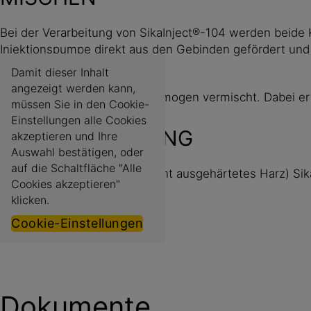
Bei der Verarbeitung von SikaInject®-104 werden beide
Injektionspumpe direkt aus den Gebinden gefördert und
Damit dieser Inhalt
angezeigt werden kann,
durch einen Statikmischer homogen vermischt. Dabei erf
müssen Sie in den Cookie-
Einstellungen alle Cookies
GERÄTEREINIGUNG
akzeptieren und Ihre
Auswahl bestätigen, oder
auf die Schaltfläche "Alle
Für die Pumpenreinigung (nicht ausgehärtetes Harz) Sik
Cookies akzeptieren"
werden.
klicken.
Cookie-Einstellungen
Dokumente