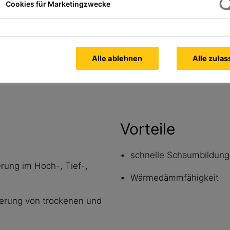
Cookies für Marketingzwecke
Alle Dokumente
anzeigen
Alle ablehnen
Alle zula
Vorteile
schnelle Schaumbildung
erung im Hoch-, Tief-,
Wärmedämmfähigkeit
sierung von trockenen und