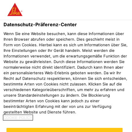
Menü
Datenschutz-Präferenz-Center
Wenn Sie eine Website besuchen, kann diese Informationen über
Ihren Browser abrufen oder speichern. Dies geschieht meist in
Sikament®-100
Form von Cookies. Hierbei kann es sich um Informationen über Sie,
Ihre Einstellungen oder Ihr Gerät handeln. Meist werden die
KLASSISCHES FLIESSMITTEL - KEIN PCE
Informationen verwendet, um die erwartungsgemäße Funktion der
Website zu gewährleisten. Durch diese Informationen werden Sie
normalerweise nicht direkt identifiziert. Dadurch kann Ihnen aber
Sikament®-100 ist ein Fließmittel für Transportbeton für
ein personalisierteres Web-Erlebnis geboten werden. Da wir Ihr
die Dosierung im Werk und auf der Baustelle. Das Produkt
Recht auf Datenschutz respektieren, können Sie sich entscheiden,
bestimmte Arten von Cookies nicht zulassen. Klicken Sie auf die
ist frei von PCE und Formaldehyd.
verschiedenen Kategorieüberschriften, um mehr zu erfahren und
unsere Standardeinstellungen zu ändern. Die Blockierung
Enhält kein PCE
bestimmter Arten von Cookies kann jedoch zu einer
Formaldehydfrei
beeinträchtigten Erfahrung mit der von uns zur Verfügung
gestellten Website und Dienste führen.
COOKIE POLICY
Ideal für LP-Beton im Betonstraßenbau
Verbesserung der Verarbeitbarkeit bei gleichem Leimgehalt
Geringe Viskosität des Betons und dadurch gute Pumpbarkeit,