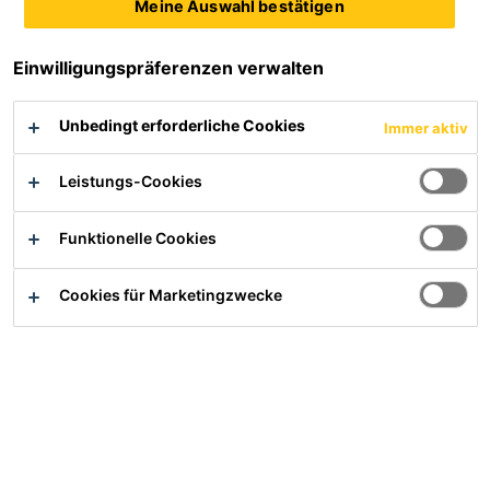
Meine Auswahl bestätigen
Verdichtungswilligkeit und Glättbarkeit
Einwilligungspräferenzen verwalten
Unbedingt erforderliche Cookies
Immer aktiv
Produktdatenblatt
Alle Dokumente anzeigen
Leistungs-Cookies
Sicherheitsdatenblatt
Funktionelle Cookies
Cookies für Marketingzwecke
Übersicht
Anwendung
Alle Betone der Konsistenzklasse F1 bis F5
Beton im Industriebodenbau