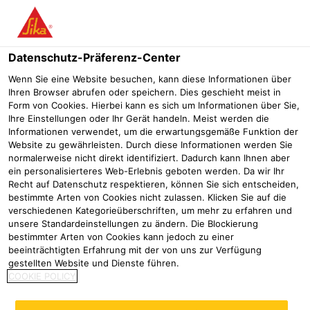
Menü
Datenschutz-Präferenz-Center
Wenn Sie eine Website besuchen, kann diese Informationen über
Ihren Browser abrufen oder speichern. Dies geschieht meist in
Sika® Betonlöser
Form von Cookies. Hierbei kann es sich um Informationen über Sie,
Ihre Einstellungen oder Ihr Gerät handeln. Meist werden die
BETONLÖSER - BASIS PHOSPHORSÄURE
Informationen verwendet, um die erwartungsgemäße Funktion der
Website zu gewährleisten. Durch diese Informationen werden Sie
normalerweise nicht direkt identifiziert. Dadurch kann Ihnen aber
Sika® Betonlöser ist ein stark saurer Betonlöser mit Pflege-
ein personalisierteres Web-Erlebnis geboten werden. Da wir Ihr
und Löseadditiven.
Recht auf Datenschutz respektieren, können Sie sich entscheiden,
bestimmte Arten von Cookies nicht zulassen. Klicken Sie auf die
verschiedenen Kategorieüberschriften, um mehr zu erfahren und
Schnelles Auflösen von Zement- und Betonkrusten
unsere Standardeinstellungen zu ändern. Die Blockierung
Eindringen der Wirkstoffe unter die Krusten
bestimmter Arten von Cookies kann jedoch zu einer
Zerstörung der Krustenbildung am Untergrund
beeinträchtigten Erfahrung mit der von uns zur Verfügung
gestellten Website und Dienste führen.
Produktdatenblatt
Alle Dokumente anzeigen
COOKIE POLICY