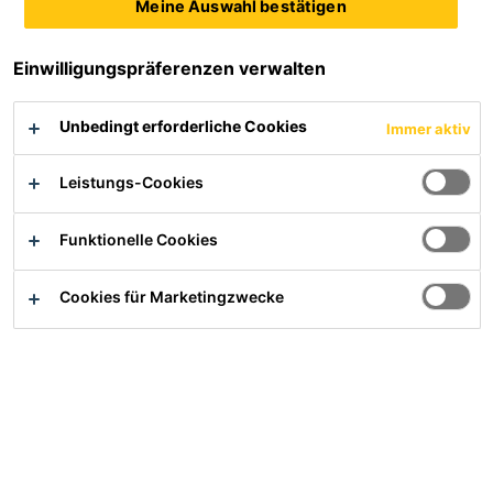
Sicherheitsdatenblatt
Meine Auswahl bestätigen
Einwilligungspräferenzen verwalten
Übersicht
Unbedingt erforderliche Cookies
Immer aktiv
Anwendung
Leistungs-Cookies
Entfernen von Zement-, Mörtel- und
Betonrückständen auf der Baustelle, im
Funktionelle Cookies
Transportbeton- und Fertigteilwerk
Cookies für Marketingzwecke
Vorteile
Schnelles Auflösen von Zement- und Betonkrusten