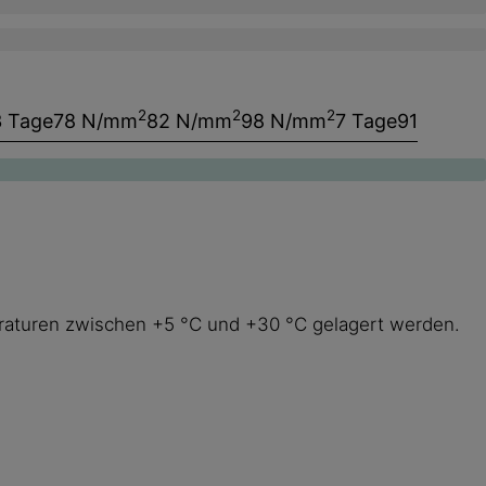
2
2
2
3 Tage
78 N/mm
82 N/mm
98 N/mm
7 Tage
91
eraturen zwischen +5 °C und +30 °C gelagert werden.