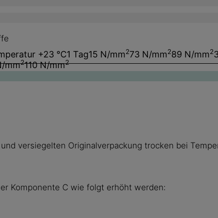
ffe
2
2
2
mperatur +23 °C
1 Tag
15 N/mm
73 N/mm
89 N/mm
2
2
N/mm
110 N/mm
 und versiegelten Originalverpackung trocken bei Temp
der Komponente C wie folgt erhöht werden: