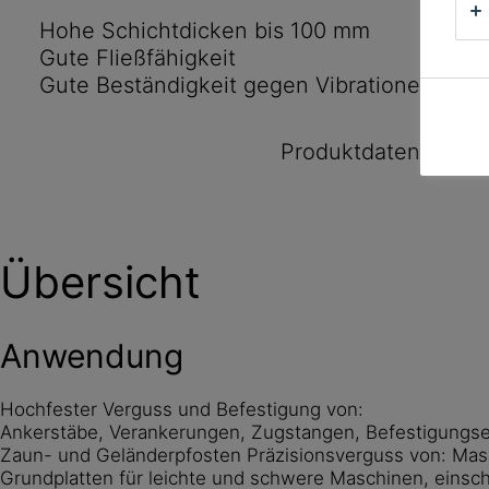
Hohe Schichtdicken bis 100 mm
Gute Fließfähigkeit
Gute Beständigkeit gegen Vibrationen
Produktdatenblatt
Übersicht
Anwendung
Hochfester Verguss und Befestigung von:
Ankerstäbe, Verankerungen, Zugstangen, Befestigungse
Zaun- und Geländerpfosten Präzisionsverguss von: Mas
Grundplatten für leichte und schwere Maschinen, einsch