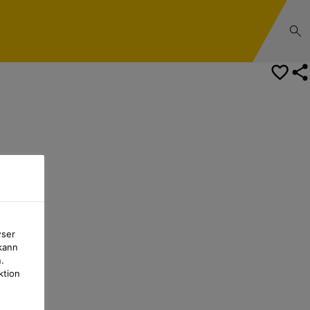
wser
kann
.
ktion