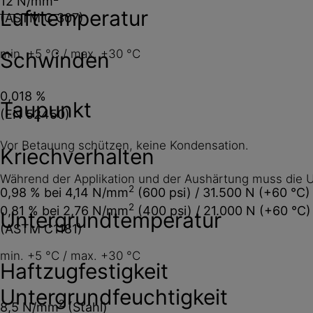
12 N/mm
Lufttemperatur
(ASTM C 307)
min. +5 °C / max. +30 °C
Schwinden
0,018 %
Taupunkt
(EN 52450)
Vor Betauung schützen, keine Kondensation.
Kriechverhalten
Während der Applikation und der Aushärtung muss die 
2
0,98 % bei 4,14 N/mm
(600 psi) / 31.500 N (+60 °C)
2
0,81 % bei 2,76 N/mm
(400 psi) / 21.000 N (+60 °C)
Untergrundtemperatur
(ASTM C1181)
min. +5 °C / max. +30 °C
Haftzugfestigkeit
Untergrundfeuchtigkeit
2
8,5 N/mm
(Stahl)