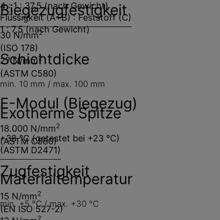
4 : 1 : 37,5 (nach Gewicht)
Biegezugfestigkeit
Flüssigkeit (A+B) : Feststoff (C)
1 : 7,5 (nach Gewicht)
2
30 N/mm
(ISO 178)
Schichtdicke
2
27 N/mm
(ASTM C580)
min. 10 mm / max. 100 mm
E-Modul (Biegezug)
Exotherme Spitze
2
18.000 N/mm
+38 °C (getestet bei +23 °C)
(ASTM C580)
(ASTM D2471)
Zugfestigkeit
Materialtemperatur
2
15 N/mm
min. +5 °C / max. +30 °C
(EN ISO 527-2)
2