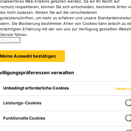
onalisierteres Web-Erlebnis geboten werden. Da wir Ihr Recht auf
nschutz respektieren, können Sie sich entscheiden, bestimmte Arten v
ies nicht zulassen. Klicken Sie auf die verschiedenen
gorieüberschriften, um mehr zu erfahren und unsere Standardeinstellu
ndern. Die Blockierung bestimmter Arten von Cookies kann jedoch zu ei
nträchtigten Erfahrung mit der von uns zur Verfügung gestellten Websi
Dienste führen.
IE POLICY
Meine Auswahl bestätigen
willigungspräferenzen verwalten
Unbedingt erforderliche Cookies
Immer a
entiger, hochleistungsfähiger,
l, der eine hohe Frühfestigkeit
Leistungs-Cookies
 Maschinen oder Anlagenteilen
ngen. Das Material kann bis zu
Funktionelle Cookies
den.