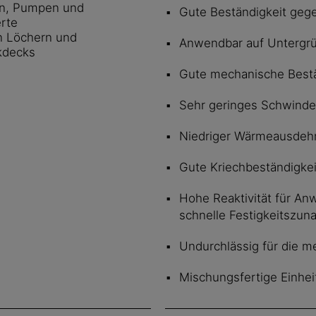
en, Pumpen und
Gute Beständigkeit gege
rte
on Löchern und
Anwendbar auf Untergrü
kdecks
Gute mechanische Bestä
Sehr geringes Schwind
Niedriger Wärmeausdehn
Gute Kriechbeständigkei
Hohe Reaktivität für A
schnelle Festigkeitszu
Undurchlässig für die m
Mischungsfertige Einhei