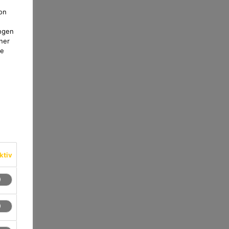
on
ngen
ner
te
ktiv