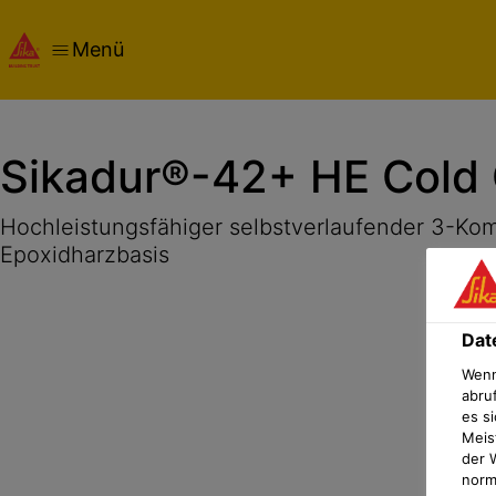
Menü
Übersicht
Produktdetails
Anwendung
Dokumente
Dat
Sikadur®-42+ HE Cold 
Hochleistungsfähiger selbstverlaufender 3-Ko
Epoxidharzbasis
Dat
Wenn
abru
es si
Meis
der 
norma