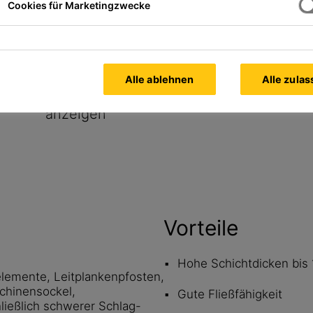
Cookies für Marketingzwecke
Alle ablehnen
Alle zula
Alle Dokumente
anzeigen
Vorteile
Hohe Schichtdicken bis
lemente, Leitplankenpfosten,
chinensockel,
Gute Fließfähigkeit
ließlich schwerer Schlag-