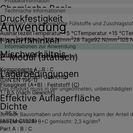
Produktinformation
Chemische Basis
Technische Informationen
Druckfestigkeit
Anwendung
Epoxidharz und ausgewählte Füllstoffe und Zuschlagsto
Aushärtezeit
Temperatur +5 °C
Temperatur +15 °C
Te
Lagerfähigkeit
2
2
2
2
N/mm
101 N/mm
105 N/mm
28 Tage
92 N/mm
105 
Informationen zur Anwendung
Mischverhältnis
E-Modul (statisch)
24 Monate ab Produktionsdatum
Komponente A : B : C
Lagerbedingungen
2
21.000 N/mm
4 : 1 : 32,5 (nach Gewicht)
(DIN EN 196-1)
Flüssigkeit (A+B) : Feststoff (C)
Das Produkt muss in der ungeöffneten, unbeschädigten
1 : 6,5 (nach Gewicht)
Effektive Auflagerfläche
Dichte
> 85 %
Je nach Bauvorhaben und Anforderung kann der Anteil 
(ASTM C1339)
Komponente A+B+C gemischt: 2,3 kg/dm³
Part A : B : C