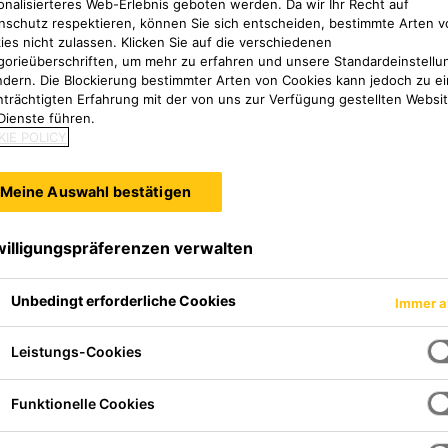
onalisierteres Web-Erlebnis geboten werden. Da wir Ihr Recht auf
nschutz respektieren, können Sie sich entscheiden, bestimmte Arten v
ies nicht zulassen. Klicken Sie auf die verschiedenen
gorieüberschriften, um mehr zu erfahren und unsere Standardeinstellu
ndern. Die Blockierung bestimmter Arten von Cookies kann jedoch zu ei
nträchtigten Erfahrung mit der von uns zur Verfügung gestellten Websi
Dienste führen.
IE POLICY
Meine Auswahl bestätigen
willigungspräferenzen verwalten
erdünnbare Beschichtung auf
Unbedingt erforderliche Cookies
Immer a
ie ästhetische Farbgestaltung
nstandsetzung auf vorhandene
Leistungs-Cookies
Funktionelle Cookies