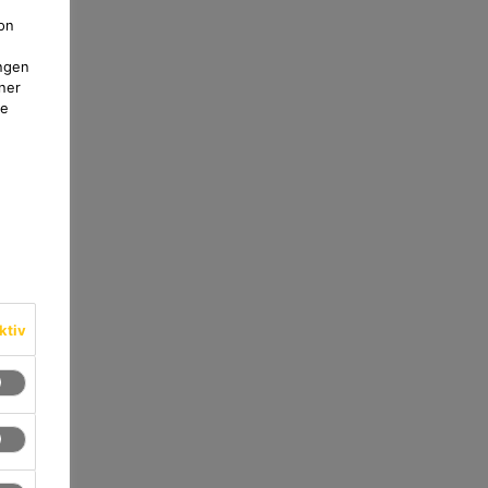
on
ngen
ner
te
ktiv