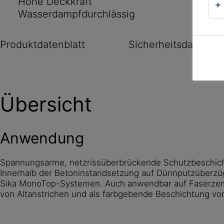
Hohe Deckkraft
Wasserdampfdurchlässig
Produktdatenblatt
Sicherheitsdatenbla
Übersicht
Anwendung
Spannungsarme, netzrissüberbrückende Schutzbeschicht
Innerhalb der Betoninstandsetzung auf Dünnputzüberzü
Sika MonoTop-Systemen. Auch anwendbar auf Faserzeme
von Altanstrichen und als farbgebende Beschichtung 