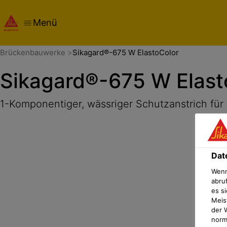
Menü
Übersicht
Produktdetails
Anwendung
Dokumente
FA
Brückenbauwerke
Sikagard®-675 W ElastoColor
Sikagard®-675 W Elast
1-Komponentiger, wässriger Schutzanstrich für
Dat
Wenn
abru
es si
Meis
der 
norma