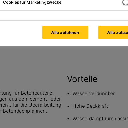
Cookies für Marketingzwecke
tt
Alle Dokumente
anzeigen
Alle ablehnen
Alle zula
Vorteile
ung für Betonbauteile.
Wasserverdünnbar
gen aus den Icoment- oder
nt, für die Überarbeitung
Hohe Deckkraft
von Betondachpfannen.
Wasserdampfdurchlässi