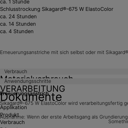
ca. 1 Stunde
Schlusstrockung Sikagard®-675 W ElastoColor
ca. 24 Stunden
ca. 14 Stunden
ca. 4 Stunden
Erneuerungsanstriche mit sich selbst oder mit Sikagar
Verbrauch
Materialverbrauch
Anwendungsschritte
VERARBEITUNG
Dokumente
Erneuerungsanstrich
Sikagard®-675 W ElastoColor wird verarbeitungsfertig ge
Applikation
Produkt
Ausnahme: Wenn der erste Arbeitsgang als Grundierung 
Somethin
Verbrauch