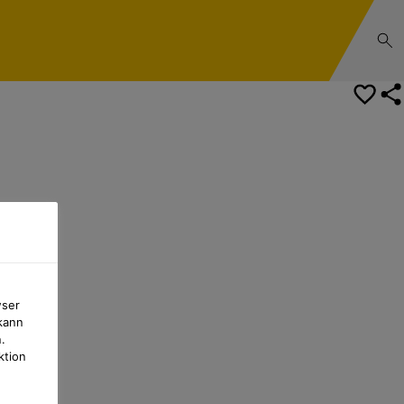
wser
kann
.
ktion