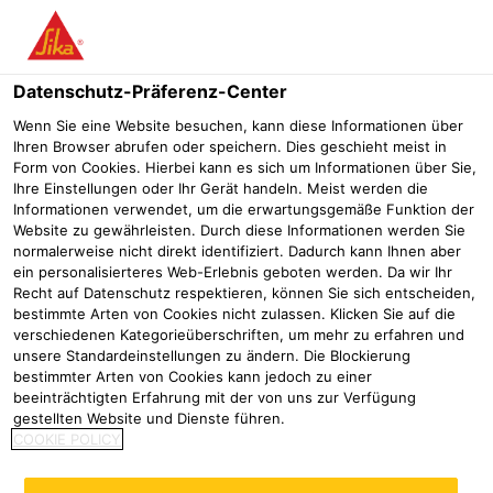
Menü
Datenschutz-Präferenz-Center
Gleisbau
Sika® Icosit® KC 340/35
Wenn Sie eine Website besuchen, kann diese Informationen über
Ihren Browser abrufen oder speichern. Dies geschieht meist in
Sika® Icosit® KC 340/35
Form von Cookies. Hierbei kann es sich um Informationen über Sie,
Ihre Einstellungen oder Ihr Gerät handeln. Meist werden die
2-komponentige Polyurethan Vergussmasse für den kontinuierlichen
Informationen verwendet, um die erwartungsgemäße Funktion der
Schienenunterguss bei leichten Achslasten
Website zu gewährleisten. Durch diese Informationen werden Sie
normalerweise nicht direkt identifiziert. Dadurch kann Ihnen aber
ein personalisierteres Web-Erlebnis geboten werden. Da wir Ihr
Recht auf Datenschutz respektieren, können Sie sich entscheiden,
bestimmte Arten von Cookies nicht zulassen. Klicken Sie auf die
verschiedenen Kategorieüberschriften, um mehr zu erfahren und
unsere Standardeinstellungen zu ändern. Die Blockierung
bestimmter Arten von Cookies kann jedoch zu einer
beeinträchtigten Erfahrung mit der von uns zur Verfügung
gestellten Website und Dienste führen.
COOKIE POLICY