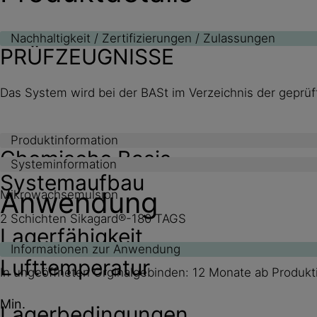
Nachhaltigkeit / Zertifizierungen / Zulassungen
PRÜFZEUGNISSE
Das System wird bei der BASt im Verzeichnis der geprüf
Produktinformation
Chemische Basis
Systeminformation
Systemaufbau
Anwendung
Mikrowachsemulsion
2 Schichten Sikagard®-180 TAGS
Lagerfähigkeit
Informationen zur Anwendung
Lufttemperatur
In ungeöffneten Orginalgebinden: 12 Monate ab Produk
Min.
Lagerbedingungen