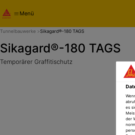
Menü
Übersicht
Produktdetails
Anwendung
Dokumente
Dat
Tunnelbauwerke
Sikagard®-180 TAGS
Sikagard®-180 TAGS
Temporärer Graffitischutz
Dat
Wenn
abru
es si
Meis
der 
norma
pers