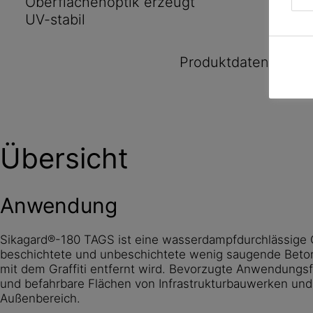
Oberflächenoptik erzeugt
UV-stabil
Produktdatenblatt
Übersicht
Anwendung
Sikagard®-180 TAGS ist eine wasserdampfdurchlässige O
beschichtete und unbeschichtete wenig saugende Beto
mit dem Graffiti entfernt wird. Bevorzugte Anwendungsf
und befahrbare Flächen von Infrastrukturbauwerken un
Außenbereich.