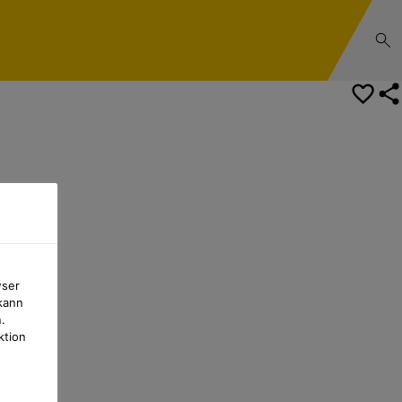
Sicherheitsdatenblatt
wser
kann
.
ktion