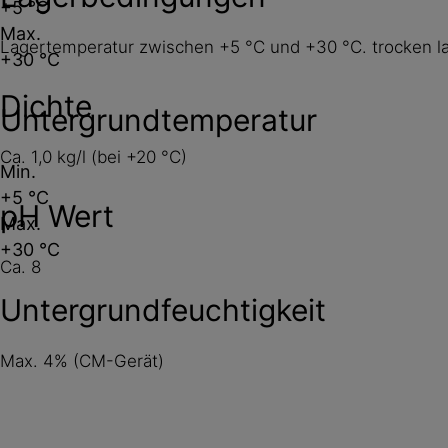
+5 °C
Max.
Lagertemperatur zwischen +5 °C und +30 °C. trocken la
+30 °C
Dichte
Untergrundtemperatur
Ca. 1,0 kg/l (bei +20 °C)
Min.
+5 °C
pH Wert
Max.
+30 °C
Ca. 8
Untergrundfeuchtigkeit
Max. 4% (CM-Gerät)