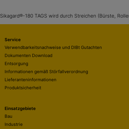
Sikagard®-180 TAGS wird durch Streichen (Bürste, Rolle
Service
Sikagard®-180 TAGS wird in 2 Schichten möglichst im Kr
Verwendbarkeitsnachweise und DIBt Gutachten
aufgetragen werden. Die Schutzwirkung beginnt nach ei
Dokumenten Download
Stunden.
Entsorgung
Informationen gemäß Störfallverordnung
Lieferanteninformationen
Produktsicherheit
Einsatzgebiete
Bau
Industrie