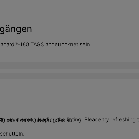
sgängen
kagard®-180 TAGS angetrocknet sein.
g went wrong loading the listing. Please try refreshing 
ähigkeit des Untergrundes ab.
schütteln.