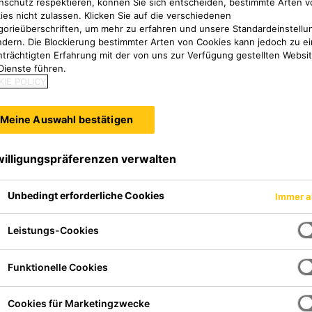
nschutz respektieren, können Sie sich entscheiden, bestimmte Arten v
ies nicht zulassen. Klicken Sie auf die verschiedenen
gorieüberschriften, um mehr zu erfahren und unsere Standardeinstellu
ndern. Die Blockierung bestimmter Arten von Cookies kann jedoch zu ei
nträchtigten Erfahrung mit der von uns zur Verfügung gestellten Websi
Dienste führen.
IE POLICY
Meine Auswahl bestätigen
willigungspräferenzen verwalten
Unbedingt erforderliche Cookies
Immer a
komponentiger, wässriger
 für beschichtete und
Leistungs-Cookies
hen.
Funktionelle Cookies
ine seidenmatte
Cookies für Marketingzwecke