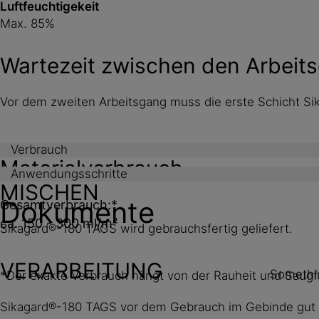
Luftfeuchtigekeit
Max. 85%
Wartezeit zwischen den Arbeit
Vor dem zweiten Arbeitsgang muss die erste Schicht Si
Verbrauch
Materialverbrauch
Anwendungsschritte
MISCHEN
Dokumente
Gesamtverbrauch:*
ca. 150 - 300 ml/m²
Sikagard®-180 TAGS wird gebrauchsfertig geliefert.
VERARBEITUNG
Somethin
*Der exakte Verbrauch hängt von der Rauheit und Saugf
Sikagard®-180 TAGS vor dem Gebrauch im Gebinde gut 