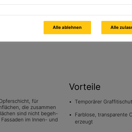
Alle Dokumente
Alle ablehnen
Alle zula
anzeigen
Vorteile
pferschicht, für
Temporärer Graffitischu
nflächen, die zusammen
lächen sind nicht begeh-
Farblose, transparente 
d Fassaden im Innen- und
erzeugt