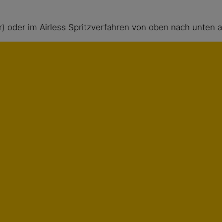
r) oder im Airless Spritzverfahren von oben nach unten 
euzgang aufgesprüht oder aufgerollt. Die zweite Schich
ner Trocknungszeit von etwa 3 Stunden. Seine völlige A