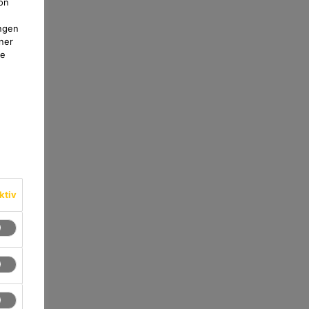
on
ngen
ner
te
ktiv