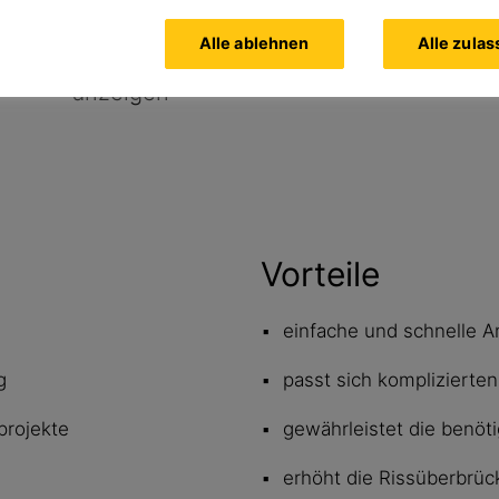
Alle ablehnen
Alle zula
Alle Dokumente
anzeigen
Vorteile
einfache und schnelle
g
passt sich komplizierten
projekte
gewährleistet die benöt
erhöht die Rissüberbrü