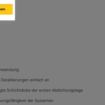
ssen
 Anwendung
 Detaillierungen einfach an
igte Schichtdicke der ersten Abdichtungslage
ckungsfähigkeit der Systemen