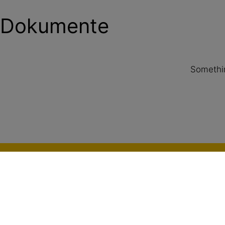
Dokumente
Somethin
Service
Verwendbarkeitsnachweise und DIBt Gutachten
Dokumenten Download
Entsorgung