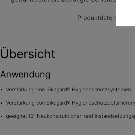
Produktdatenblatt
Übersicht
Anwendung
Verstärkung von Sikagard® Hygieneschutzsystemen
Verstärkung von Sikagard® Hygieneschutzdetaillierun
geeignet für Neukonstruktionen und Instandsetzungs