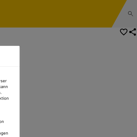
wser
kann
.
ktion
on
ngen