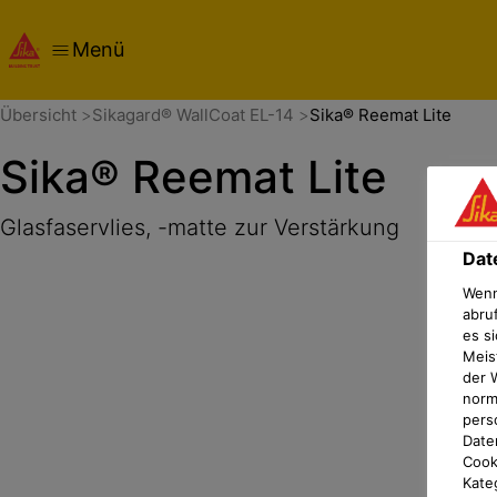
Menü
Übersicht
Produktdetails
Anwendung
Dokumente
Dat
Übersicht
Sikagard® WallCoat EL-14
Sika® Reemat Lite
Sika® Reemat Lite
Glasfaservlies, -matte zur Verstärkung
Dat
Wenn
abru
es si
Meis
der 
norma
pers
Date
Cook
Kate