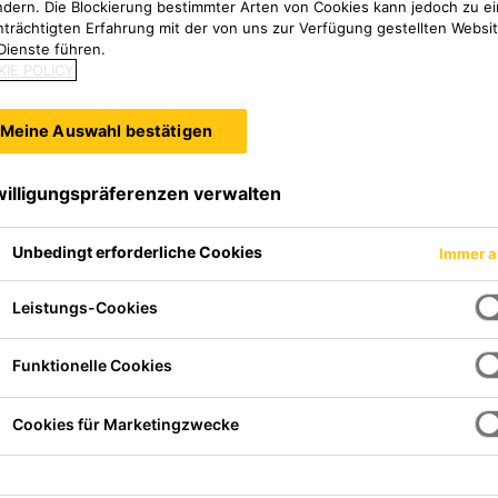
ndern. Die Blockierung bestimmter Arten von Cookies kann jedoch zu ei
nträchtigten Erfahrung mit der von uns zur Verfügung gestellten Websi
Dienste führen.
IE POLICY
Meine Auswahl bestätigen
willigungspräferenzen verwalten
Unbedingt erforderliche Cookies
Immer a
Leistungs-Cookies
®
e zur Verstärkung von Sikagard
Funktionelle Cookies
Cookies für Marketingzwecke
nfach an
er ersten Abdichtungslage