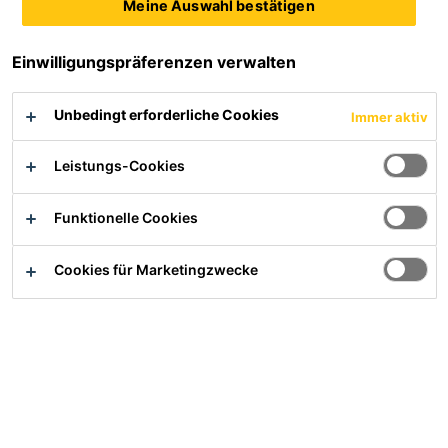
Meine Auswahl bestätigen
Gemisch aus organischen Lösemitteln
Einwilligungspräferenzen verwalten
gewährleistet eine optimale Nahtqualität
löst Oberflächenschmutz
Unbedingt erforderliche Cookies
Immer aktiv
schnelle Verdunstung
Leistungs-Cookies
Produktdatenblatt
Sicherheitsdatenblatt
Alle Dokumente anzeigen
Funktionelle Cookies
Ihr/e Ansprechpartner/in
Cookies für Marketingzwecke
Übersicht
Anwendung
Sarnafil® T Prep wird für die Nahtvorbereitung bei