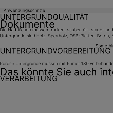
Anwendungsschritte
UNTERGRUNDQUALITÄT
Dokumente
Die Haftflächen müssen trocken, sauber, öl-, staub- und
Untergründe sind Holz, Sperrholz, OSB-Platten, Beton, M
Somethin
UNTERGRUNDVORBEREITUNG
Poröse Untergründe müssen mit Primer 130 vorbehande
Das könnte Sie auch int
VERARBEITUNG
Die Installation von Sarnatape®-200 sollte nur von
Sika geschulten Personal durchgeführt werden.
Es sind die jeweils gültigen Verlegerichtlinien und Para