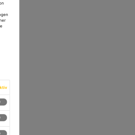
on
ngen
ner
te
ktiv