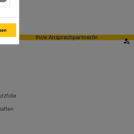
ssen
Ihr/e Ansprechpartner/in
tzfolie
haften