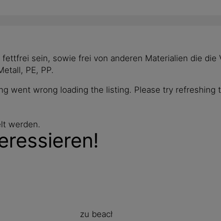
 fettfrei sein, sowie frei von anderen Materialien die d
etall, PE, PP.
g went wrong loading the listing. Please try refreshing 
lt werden.
eressieren!
meter des Herstellers zu beachten.