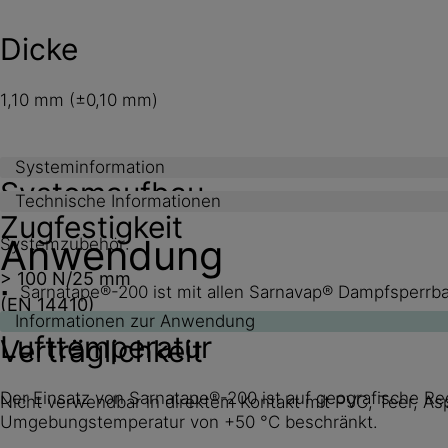
Dicke
1,10 mm (±0,10 mm)
Systeminformation
Systemaufbau
Technische Informationen
Zugfestigkeit
Anwendung
Systemzubehör:
> 100 N/25 mm
Sarnatape®-200 ist mit allen Sarnavap® Dampfsperrb
(EN 14410)
Informationen zur Anwendung
Lufttemperatur
Verträglichkeit
Der Einsatz von Sarnatape®-200 ist auf geografische R
Nicht verwendbar in direktem Kontakt mit PVC, Teer, As
Umgebungstemperatur von +50 °C beschränkt.