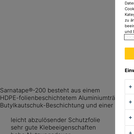
Date
Cook
Kate
zu ä
beei
und 
COOK
Ein
Sarnatape®-200 besteht aus einem
HDPE-folienbeschichtetem Aluminiumträgerband
Butylkautschuk-Beschichtung und einer Schutzf
leicht abzulösender Schutzfolie
sehr gute Klebeeigenschaften