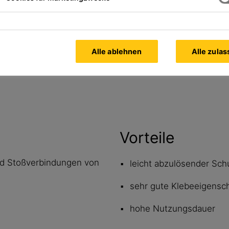
Alle Dokumente
anzeigen
Alle ablehnen
Alle zula
Vorteile
nd Stoßverbindungen von
leicht abzulösender Schu
sehr gute Klebeeigensc
hohe Nutzungsdauer