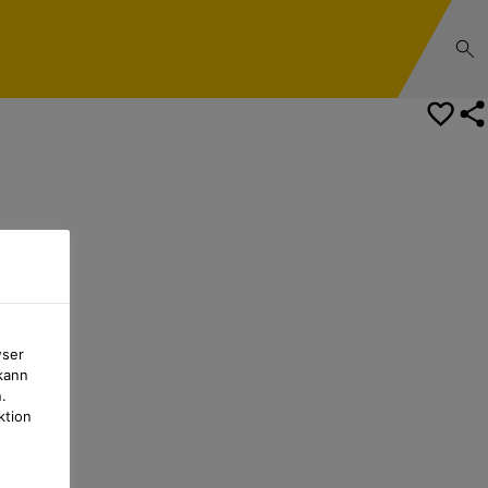
Ihr/e Ansprechpartner/in
renz-Center
wser
kann
.
ktion