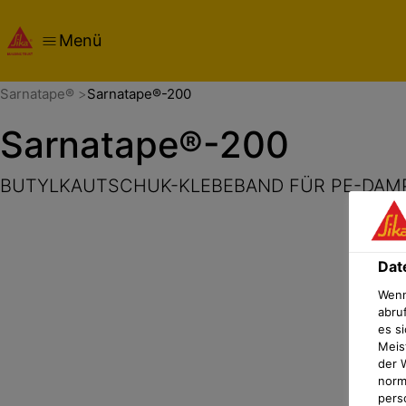
Menü
Übersicht
Produktdetails
Anwendung
Dokumente
Das
Sarnatape®
Sarnatape®-200
Sarnatape®-200
BUTYLKAUTSCHUK-KLEBEBAND FÜR PE-DA
Dat
Wenn
abru
es si
Meis
der 
norma
pers