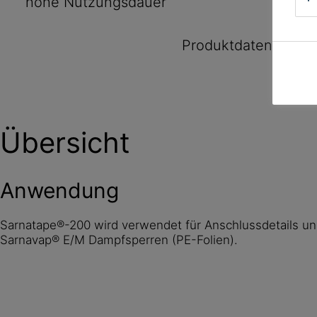
hohe Nutzungsdauer
Produktdatenblatt
Übersicht
Anwendung
Sarnatape®-200 wird verwendet für Anschlussdetails u
Sarnavap® E/M Dampfsperren (PE-Folien).