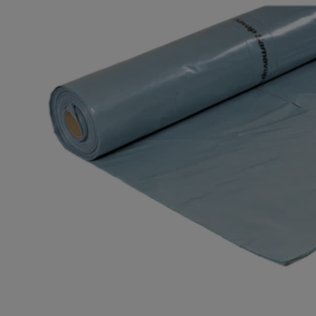
Temperaturgrenzen für die Installation von Sarnatape®-
für die Stoßverbindung und Details
+5 °C min. / +40 °C max.