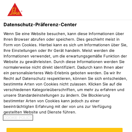
Menü
Datenschutz-Präferenz-Center
Sika® Fließmittel
Sika® PowerPack-15 MF
Wenn Sie eine Website besuchen, kann diese Informationen über
Ihren Browser abrufen oder speichern. Dies geschieht meist in
Sika® PowerPack-15 MF
Form von Cookies. Hierbei kann es sich um Informationen über Sie,
Ihre Einstellungen oder Ihr Gerät handeln. Meist werden die
Fließmittelcompound für emissionsarme Trockenmörtel
Informationen verwendet, um die erwartungsgemäße Funktion der
Website zu gewährleisten. Durch diese Informationen werden Sie
normalerweise nicht direkt identifiziert. Dadurch kann Ihnen aber
Sika® PowerPack-15 MF ist ein pulverförmiges
ein personalisierteres Web-Erlebnis geboten werden. Da wir Ihr
Fließmittelcompound auf Basis der ViscoCrete® Polymer-
Recht auf Datenschutz respektieren, können Sie sich entscheiden,
bestimmte Arten von Cookies nicht zulassen. Klicken Sie auf die
Technologie das speziell für den Einsatz in emissionsarmen
verschiedenen Kategorieüberschriften, um mehr zu erfahren und
Trockenmörteln, z.B. Anhydritfließestrich angepasst wurde.
unsere Standardeinstellungen zu ändern. Die Blockierung
bestimmter Arten von Cookies kann jedoch zu einer
Einfache Dosierung in die Trockenmörtelmischung
beeinträchtigten Erfahrung mit der von uns zur Verfügung
gestellten Website und Dienste führen.
Sehr lange Offenzeit und Konsistenzhaltung
COOKIE POLICY
Sehr gute Fließ- und Selbstverlaufseigenschaften