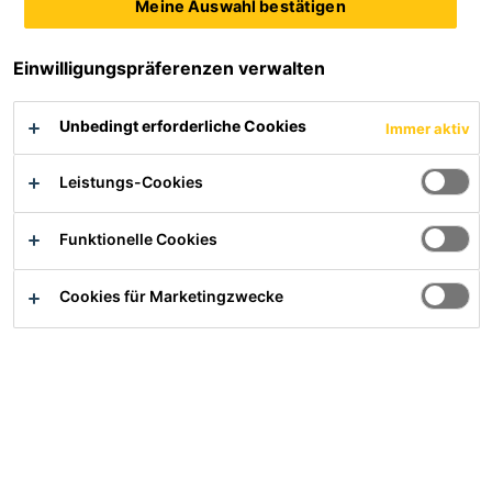
Meine Auswahl bestätigen
Einwilligungspräferenzen verwalten
Produktdatenblatt
Alle Dokumente anzeigen
Unbedingt erforderliche Cookies
Immer aktiv
Sicherheitsdatenblatt
Leistungs-Cookies
Übersicht
Funktionelle Cookies
Cookies für Marketingzwecke
Anwendung
Sika® PowerPack-20 MF wird in einer vergleichbaren
Dosierung wie Melamin eingesetzt.
Verwendung in der Trockenmörtelindustrie zur
Herstellung insbesonder von:
Ternäre Bodenverlaufsmassen