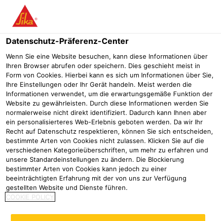
Menü
Datenschutz-Präferenz-Center
Sika® Fließmittel
Sika® PowerPack-20 MF
Wenn Sie eine Website besuchen, kann diese Informationen über
Ihren Browser abrufen oder speichern. Dies geschieht meist in
Sika® PowerPack-20 MF
Form von Cookies. Hierbei kann es sich um Informationen über Sie,
Ihre Einstellungen oder Ihr Gerät handeln. Meist werden die
Fließmittelcompound für Werktrockenmörtel
Informationen verwendet, um die erwartungsgemäße Funktion der
Website zu gewährleisten. Durch diese Informationen werden Sie
normalerweise nicht direkt identifiziert. Dadurch kann Ihnen aber
Sika® PowerPack-20 MF ist ein pulverförmiges
ein personalisierteres Web-Erlebnis geboten werden. Da wir Ihr
Fließmittelcompound auf Basis der ViscoCrete® Polymer-
Recht auf Datenschutz respektieren, können Sie sich entscheiden,
bestimmte Arten von Cookies nicht zulassen. Klicken Sie auf die
Technologie das speziell als Ersatz von Melamin für
verschiedenen Kategorieüberschriften, um mehr zu erfahren und
emissionsarme Werktrockenmörtel entwickelt wurde.
unsere Standardeinstellungen zu ändern. Die Blockierung
bestimmter Arten von Cookies kann jedoch zu einer
Einfache Dosierung in die Trockenmörtelmischung
beeinträchtigten Erfahrung mit der von uns zur Verfügung
gestellten Website und Dienste führen.
Starke Wasserreduzierung möglich
COOKIE POLICY
Reduzierte Mischzeit wegen schnelle Adsorption