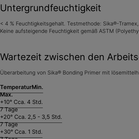
Untergrundfeuchtigkeit
< 4 % Feuchtigkeitsgehalt. Testmethode: Sika®-Trame
Keine aufsteigende Feuchtigkeit gemäß ASTM (Polyethyl
Wartezeit zwischen den Arbeit
Überarbeitung von Sika® Bonding Primer mit lösemittelh
Temperatur
Min.
Max.
+10° C
ca. 4 Std.
7 Tage
+20° C
ca. 2,5 - 3,5 Std.
7 Tage
+30° C
ca. 1 Std.