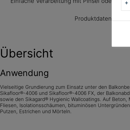
Einfache Verarbeitung mit Pinsel oder Rolle
Produktdatenblatt
Übersicht
Anwendung
Vielseitige Grundierung zum Einsatz unter den Balkonb
Sikafloor®-4006 und Sikafloor®-4006 FX, der Balkonabd
sowie den Sikagard® Hygienic Wallcoatings. Auf Beton,
Fliesen, Isolationsschäumen, bituminösen Untergründ
Putzen, Estrichen und Mörteln.