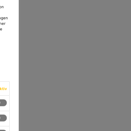
on
ngen
ner
te
ktiv