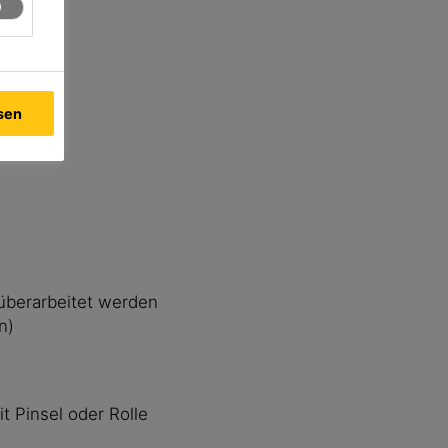
ssen
überarbeitet werden
n)
t Pinsel oder Rolle