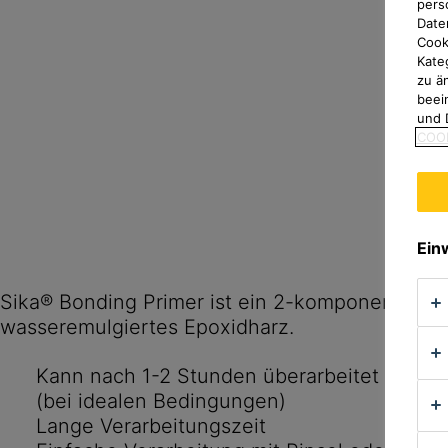
pers
Date
Cook
Kate
zu ä
beei
und 
COOK
Ein
Sika® Bonding Primer ist ein 2-komponentiges,
wasseremulgiertes Epoxidharz.
Kann nach 1-2 Stunden überarbeitet werde
(bei idealen Bedingungen)
Lange Verarbeitungszeit