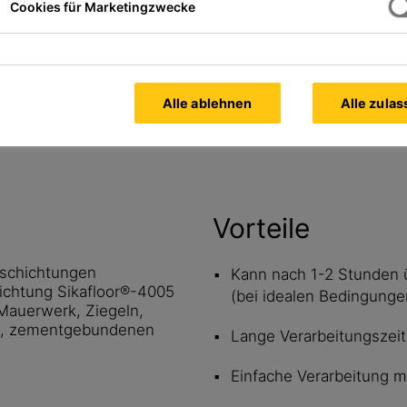
Cookies für Marketingzwecke
Alle Dokumente
anzeigen
Alle ablehnen
Alle zula
Vorteile
eschichtungen
Kann nach 1-2 Stunden 
ichtung Sikafloor®-4005
(bei idealen Bedingunge
 Mauerwerk, Ziegeln,
en, zementgebundenen
Lange Verarbeitungszeit
Einfache Verarbeitung mi