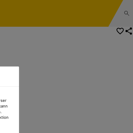
wser
kann
.
ktion