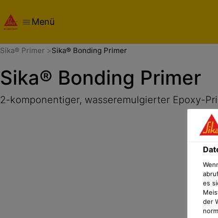
Menü
Übersicht
Produktdetails
Anwendung
Dokumente
Dat
Sika® Primer
Sika® Bonding Primer
Sika® Bonding Primer
2-komponentiger, wasseremulgierter Epoxy-Pr
Dat
Wenn
abru
es si
Meis
der 
norma