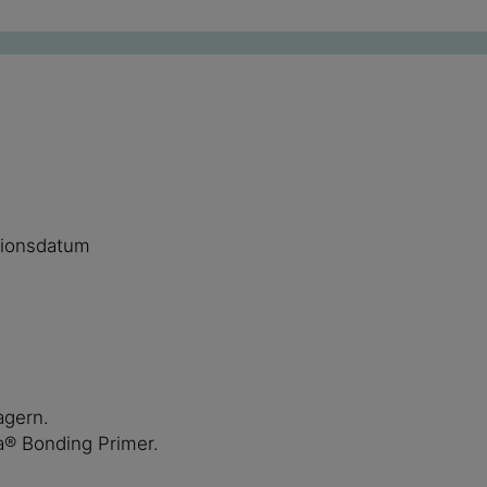
tionsdatum
agern.
a® Bonding Primer.