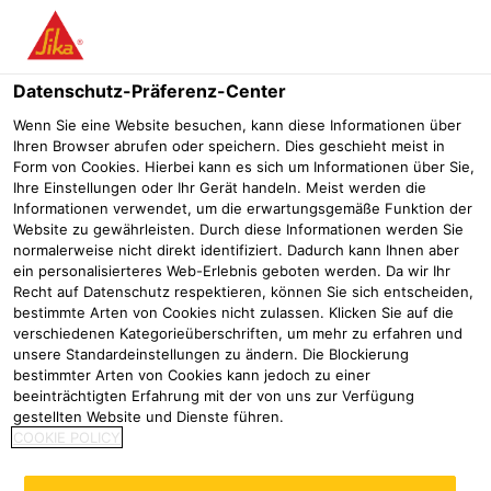
Menü
Datenschutz-Präferenz-Center
Sika® Primer
Sika® Colma Reiniger
Wenn Sie eine Website besuchen, kann diese Informationen über
Ihren Browser abrufen oder speichern. Dies geschieht meist in
Sika® Colma Reiniger
Form von Cookies. Hierbei kann es sich um Informationen über Sie,
Ihre Einstellungen oder Ihr Gerät handeln. Meist werden die
Lösemittel zur Reinigung von Geräten und Werkzeugen
Informationen verwendet, um die erwartungsgemäße Funktion der
Website zu gewährleisten. Durch diese Informationen werden Sie
normalerweise nicht direkt identifiziert. Dadurch kann Ihnen aber
ein personalisierteres Web-Erlebnis geboten werden. Da wir Ihr
Recht auf Datenschutz respektieren, können Sie sich entscheiden,
bestimmte Arten von Cookies nicht zulassen. Klicken Sie auf die
verschiedenen Kategorieüberschriften, um mehr zu erfahren und
unsere Standardeinstellungen zu ändern. Die Blockierung
bestimmter Arten von Cookies kann jedoch zu einer
beeinträchtigten Erfahrung mit der von uns zur Verfügung
gestellten Website und Dienste führen.
COOKIE POLICY