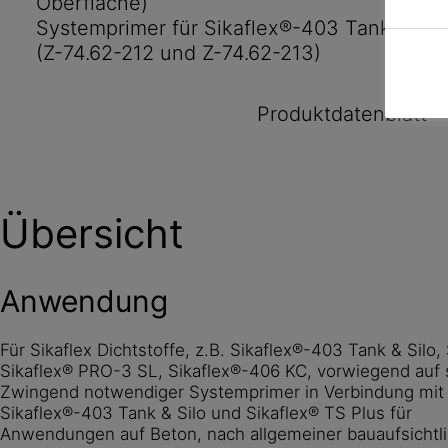
Oberfläche)
Systemprimer für Sikaflex®-403 Tank & Sil
(Z-74.62-212 und Z-74.62-213)
Systemprimer für Sikaflex® TS Plus (Z-74.6
Produktdatenblatt
Übersicht
Anwendung
Für Sikaflex Dichtstoffe, z.B. Sikaflex®-403 Tank & Silo,
Sikaflex® PRO-3 SL, Sikaflex®-406 KC, vorwiegend auf
Zwingend notwendiger Systemprimer in Verbindung mi
Sikaflex®-403 Tank & Silo und Sikaflex® TS Plus für
Anwendungen auf Beton, nach allgemeiner bauaufsichtl