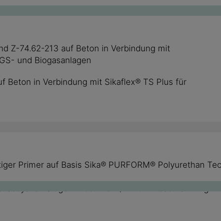
nd Z-74.62-213 auf Beton in Verbindung mit
 JGS- und Biogasanlagen
f Beton in Verbindung mit Sikaflex® TS Plus für
ltiger Primer auf Basis Sika® PURFORM® Polyurethan Tec
 diisocyanathaltigen Produkten (REACH-Beschränkung 20