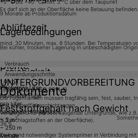
+5 °C bis +40 °C, min. 3 °C über dem Taupunkt
Es darf sich an der Oberfläche keine Betauung befinden
9 Monate ab Produktionsdatum
Ablüftezeit
Lagerbedingungen
mind. 30 Minuten, max. 8 Stunden. Bei Temperaturen von
Bei kühler, trockener Lagerung in unbeschädigten Orig
Dichte
Verbrauch
Ergiebigkeit
Anwendungsschritte
UNTERGRUNDVORBEREITUNG
1,0 kg/l
Dokumente
Fläche pro Liter
(CQP 006-3, ISO 2811-1)
Laufmeter Fuge*
Die Fugenflanken müssen tragfähig sein, fest, sauber, 
pro Liter
und Antigraffitibeschichtungen.
Feststoffgehalt nach Gewicht
Saugende Untergründe
Vorwiegend für poröse, saugende Untergründe, wie z.B.
Somethin
2
~ 5 m
% Zuschlagstoffen an der Oberfläche).
36 %
~ 250 m
Zwingend notwendiger Systemprimer in Verbindung mit 
Metalle