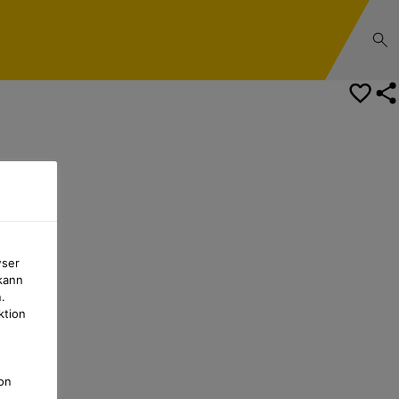
wser
kann
.
ktion
on