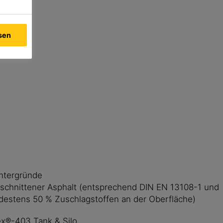
ssen
ntergründe
geschnittener Asphalt (entsprechend DIN EN 13108-1 und
destens 50 % Zuschlagstoffen an der Oberfläche)
ex®-403 Tank & Silo