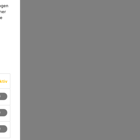
ngen
ner
te
ktiv