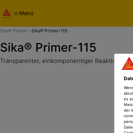
Menü
Übersicht
Produktdetails
Anwendung
Dokumente
Dat
Sika® Primer
Sika® Primer-115
Sika® Primer-115
Transparenter, einkomponentiger Reaktionspri
Dat
Wenn
abru
es si
Meis
der 
norma
pers
Date
Cook