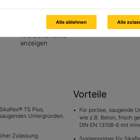
o
Alle ablehnen
Alle zula
2-151)
Alle Dokumente
anzeigen
Vorteile
 Sikaflex® TS Plus,
Für poröse, saugende U
 saugenden Untergründen.
wie z.B. Beton, frisch 
t
DIN EN 13108-6 mit min
icher Zulassung.
Systemprimer für Sikafl