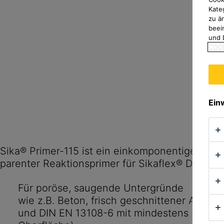
Kate
zu ä
beei
und 
COOK
Ein
Sika® Primer-115 ist ein einkomponentiger, tran
parenter Reaktionsprimer für Sikaflex® Dichtsto
Für poröse, saugende Untergründe
wie z.B. Beton, frisch geschnittener Aspha
und DIN EN 13108-6 mit mindestens 50 % Z