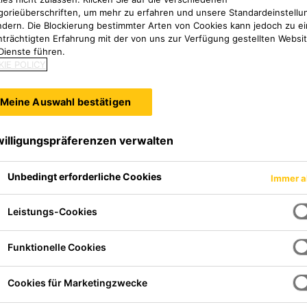
gorieüberschriften, um mehr zu erfahren und unsere Standardeinstellu
ndern. Die Blockierung bestimmter Arten von Cookies kann jedoch zu ei
nträchtigten Erfahrung mit der von uns zur Verfügung gestellten Websi
Dienste führen.
IE POLICY
Meine Auswahl bestätigen
willigungspräferenzen verwalten
Unbedingt erforderliche Cookies
Immer a
s-
Leistungs-Cookies
ffe.
Funktionelle Cookies
lt (entsprechend DIN EN 13108-1
Cookies für Marketingzwecke
uschlagstoffen an der