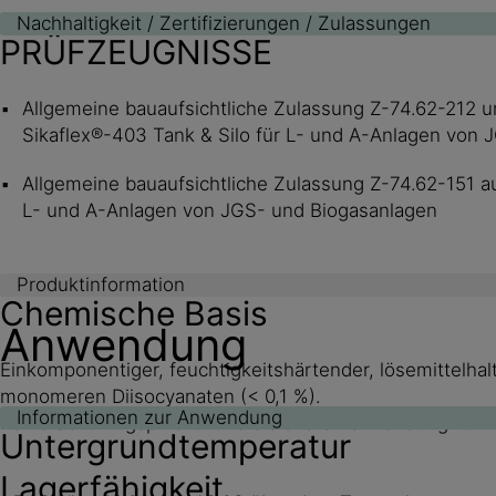
Nachhaltigkeit / Zertifizierungen / Zulassungen
PRÜFZEUGNISSE
Allgemeine bauaufsichtliche Zulassung Z-74.62-212 u
Sikaflex®-403 Tank & Silo für L- und A-Anlagen von
Allgemeine bauaufsichtliche Zulassung Z-74.62-151 au
L- und A-Anlagen von JGS- und Biogasanlagen
Produktinformation
Chemische Basis
Anwendung
Einkomponentiger, feuchtigkeitshärtender, lösemittelha
monomeren Diisocyanaten (< 0,1 %).
Informationen zur Anwendung
Keine Schulungspflicht für die sichere Verwendung von
Untergrundtemperatur
Lagerfähigkeit