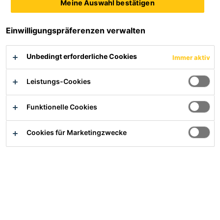
Meine Auswahl bestätigen
Sika® Separol® F-210
Sika® Separol® F-500
Styro
Einwilligungspräferenzen verwalten
TRENNMITTEL FÜR
LÖSEMITTELFREIES
POLYSTYROL AUF
TRENNMITTEL FÜR
Unbedingt erforderliche Cookies
Immer aktiv
PFLANZLICHER BASIS
SICHTBETON
Produktdatenblatt
Produktdatenblatt
Leistungs-Cookies
Funktionelle Cookies
Sika® Separol® W-120
Sika® Separol® W-160
Cookies für Marketingzwecke
BETONTRENNMITTEL /
TRENNMITTEL AUF
BRETTPFLEGE AUF
EMULSIONSBASIS FÜR DAS
EMULSIONSBASIS MIT
FERTIGTEILWERK UND DIE
LEICHTER BIOLOGISCHER
BAUSTELLE,
Produktdatenblatt
Produktdatenblatt
ABBAUBARKEIT
LEICHT BIOLOGISCH
ABBAUBAR
Sika® Separol®-162 W
Sika® Separol® W-220