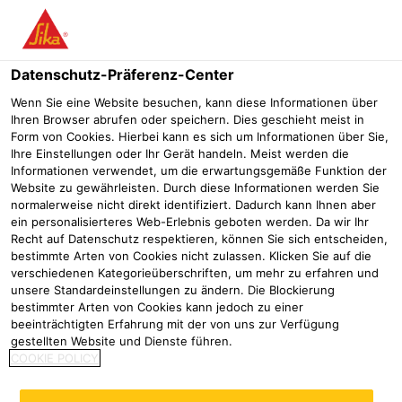
Menü
Datenschutz-Präferenz-Center
Wenn Sie eine Website besuchen, kann diese Informationen über
Ihren Browser abrufen oder speichern. Dies geschieht meist in
Form von Cookies. Hierbei kann es sich um Informationen über Sie,
Sika® Separol®
Ihre Einstellungen oder Ihr Gerät handeln. Meist werden die
Informationen verwendet, um die erwartungsgemäße Funktion der
Website zu gewährleisten. Durch diese Informationen werden Sie
normalerweise nicht direkt identifiziert. Dadurch kann Ihnen aber
ein personalisierteres Web-Erlebnis geboten werden. Da wir Ihr
Recht auf Datenschutz respektieren, können Sie sich entscheiden,
bestimmte Arten von Cookies nicht zulassen. Klicken Sie auf die
Sika® Separol® F-100
Sika® Separol® F-200
verschiedenen Kategorieüberschriften, um mehr zu erfahren und
unsere Standardeinstellungen zu ändern. Die Blockierung
TRENNMITTEL UND
TRENNMITTEL AUF
bestimmter Arten von Cookies kann jedoch zu einer
MISCHERSCHUTZ AUF
PFLANZLICHER BASIS, LEICHT
beeinträchtigten Erfahrung mit der von uns zur Verfügung
MINERALÖLBASIS
BIOLOGISCH ABBAUBAR
gestellten Website und Dienste führen.
COOKIE POLICY
Produktdatenblatt
Produktdatenblatt