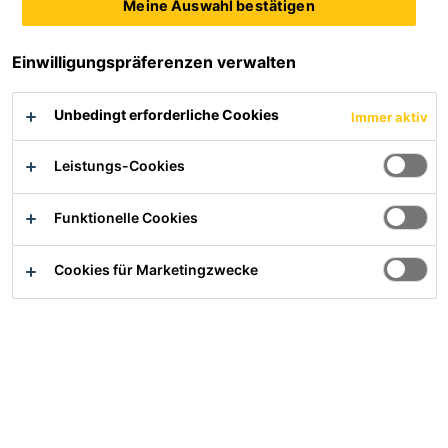
Meine Auswahl bestätigen
von den Umgebungsbedingungen aus.
Produktdatenblatt
Sicherheitsdatenblatt
Einwilligungspräferenzen verwalten
Alle Dokumente anzeigen
Unbedingt erforderliche Cookies
Immer aktiv
Leistungs-Cookies
Übersicht
Funktionelle Cookies
PRODUKTVORTEILE
Cookies für Marketingzwecke
Beschleunigter Festigkeits- und Haftungsaufbau
Hervorragende Verarbeitungseigenschaften
Geeignet für die automatisierte Verarbeitung
Geringe Klimaabhängigkeit der Aushärtung mit Sika®