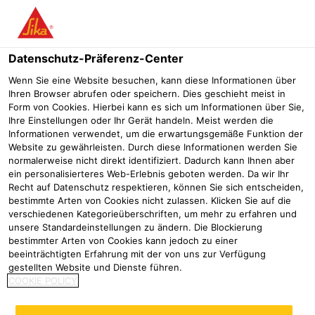
Menü
Datenschutz-Präferenz-Center
Sikaflex®
Kleben und Dichten in der industriellen Fertigung
Wenn Sie eine Website besuchen, kann diese Informationen über
Ihren Browser abrufen oder speichern. Dies geschieht meist in
Sikaflex®-271 + SikaBooster® P-
Form von Cookies. Hierbei kann es sich um Informationen über Sie,
Ihre Einstellungen oder Ihr Gerät handeln. Meist werden die
50
Informationen verwendet, um die erwartungsgemäße Funktion der
Website zu gewährleisten. Durch diese Informationen werden Sie
Mit Booster beschleunigter Klebstoff für die Scheibenverklebung
normalerweise nicht direkt identifiziert. Dadurch kann Ihnen aber
ein personalisierteres Web-Erlebnis geboten werden. Da wir Ihr
Recht auf Datenschutz respektieren, können Sie sich entscheiden,
Sikaflex®-271 + SikaBooster® P-50 ist ein beschleunigtes,
bestimmte Arten von Cookies nicht zulassen. Klicken Sie auf die
elastisches Polyurethan-Klebstoffsystem für die
verschiedenen Kategorieüberschriften, um mehr zu erfahren und
unsere Standardeinstellungen zu ändern. Die Blockierung
Scheibenverklebung. Geeignete, übliche Untergründe für
bestimmter Arten von Cookies kann jedoch zu einer
die Direktverglasung im Fahrzeugbau sind Lackierungen,
Mehr
beeinträchtigten Erfahrung mit der von uns zur Verfügung
Glas, Keramikdrucke und mit KTL beschichtete
gestellten Website und Dienste führen.
Oberflächen. Sikaflex®-271 + SikaBooster® P-50 kann
Beschleunigter Festigkeits- und Haftungsaufbau
COOKIE POLICY
Hervorragende Verarbeitungseigenschaften
schwarzprimerlos verwendet werden. Bei Verwendung von
Geeignet für die automatisierte Verarbeitung
SikaBooster® härtet der Klebstoff weitgehend unabhängig