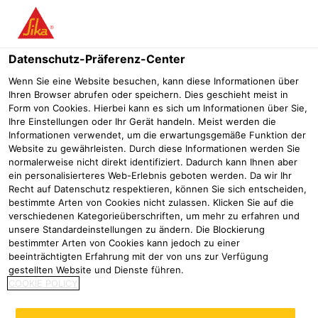
Menü
Datenschutz-Präferenz-Center
Sikaflex®
Kleben und Dichten in der industriellen Fertigung
Wenn Sie eine Website besuchen, kann diese Informationen über
Ihren Browser abrufen oder speichern. Dies geschieht meist in
Sikaflex®-298
Form von Cookies. Hierbei kann es sich um Informationen über Sie,
Ihre Einstellungen oder Ihr Gerät handeln. Meist werden die
Leicht thixotroper Marine-Flächenklebstoff
Informationen verwendet, um die erwartungsgemäße Funktion der
Website zu gewährleisten. Durch diese Informationen werden Sie
normalerweise nicht direkt identifiziert. Dadurch kann Ihnen aber
Sikaflex®-298 ist ein leicht thixotroper einkomponenten
ein personalisierteres Web-Erlebnis geboten werden. Da wir Ihr
Polyurethan-Klebstoff, der mit Luftfeuchtigkeit aus­härtet.
Recht auf Datenschutz respektieren, können Sie sich entscheiden,
bestimmte Arten von Cookies nicht zulassen. Klicken Sie auf die
Er wird zur Einbettung von Teakdecks eingesetzt.
verschiedenen Kategorieüberschriften, um mehr zu erfahren und
Sikaflex®-298 erfüllt die Anforderungen der Internationalen
unsere Standardeinstellungen zu ändern. Die Blockierung
Maritimen Organisation (IMO).
bestimmter Arten von Cookies kann jedoch zu einer
beeinträchtigten Erfahrung mit der von uns zur Verfügung
gestellten Website und Dienste führen.
Lange Offenzeit
COOKIE POLICY
Leicht thixotrop
Trittschalldämmend