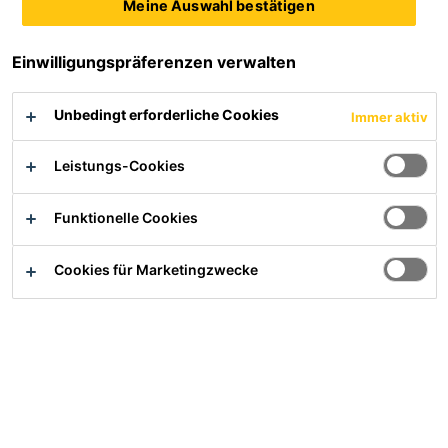
Meine Auswahl bestätigen
Produktdatenblatt
Sicherheitsdatenblatt
Einwilligungspräferenzen verwalten
Alle Dokumente anzeigen
Unbedingt erforderliche Cookies
Immer aktiv
Leistungs-Cookies
Übersicht
Funktionelle Cookies
PRODUKTVORTEILE
Cookies für Marketingzwecke
Lange Offenzeit
Leicht thixotrop
Trittschalldämmend
Elastisch