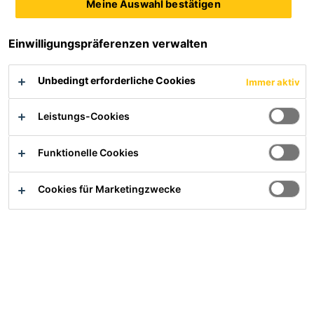
Meine Auswahl bestätigen
Übersicht
Einwilligungspräferenzen verwalten
Unbedingt erforderliche Cookies
Immer aktiv
Anwendung
Leistungs-Cookies
Bahn für Aufstellbecken
Funktionelle Cookies
Cookies für Marketingzwecke
Vorteile
Hohe Beständigkeit gegen Alterung
Hohe Festigkeit und Dehnung
Stabilisiert gegen UV-Strahlung (350 MJ/m² nach EN
12224)