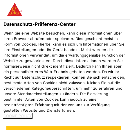
Menü
Datenschutz-Präferenz-Center
Sikaplan®
Sikaplan® WP 3130-10 H
Wenn Sie eine Website besuchen, kann diese Informationen über
Ihren Browser abrufen oder speichern. Dies geschieht meist in
Sikaplan® WP 3130-10 H
Form von Cookies. Hierbei kann es sich um Informationen über Sie,
Ihre Einstellungen oder Ihr Gerät handeln. Meist werden die
Informationen verwendet, um die erwartungsgemäße Funktion der
Website zu gewährleisten. Durch diese Informationen werden Sie
Sikaplan WP 3130-10H ist eine homogene PVC-P
normalerweise nicht direkt identifiziert. Dadurch kann Ihnen aber
ein personalisierteres Web-Erlebnis geboten werden. Da wir Ihr
Dichtungsbahn.
Recht auf Datenschutz respektieren, können Sie sich entscheiden,
bestimmte Arten von Cookies nicht zulassen. Klicken Sie auf die
Hohe Beständigkeit gegen Alterung
verschiedenen Kategorieüberschriften, um mehr zu erfahren und
Hohe Festigkeit und Dehnung
unsere Standardeinstellungen zu ändern. Die Blockierung
Stabilisiert gegen UV-Strahlung (350 MJ/m² nach EN 12224)
bestimmter Arten von Cookies kann jedoch zu einer
beeinträchtigten Erfahrung mit der von uns zur Verfügung
Alle Dokumente anzeigen
gestellten Website und Dienste führen.
COOKIE POLICY
Ihr/e Ansprechpartner/in