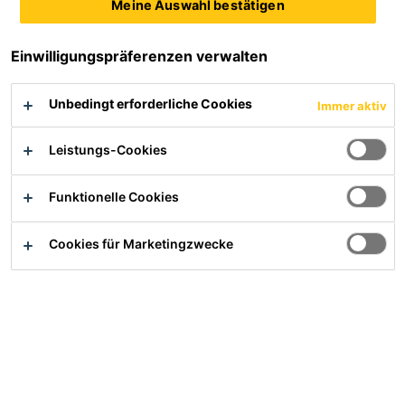
Meine Auswahl bestätigen
Übersicht
Einwilligungspräferenzen verwalten
Anwendung
Unbedingt erforderliche Cookies
Immer aktiv
Abdichtung von Teichen, Naturschwimmbädern und
Leistungs-Cookies
Wasserbecken
Funktionelle Cookies
Cookies für Marketingzwecke
Vorteile
Alterungsbeständig
Beständig bis 30°C dauerhafte Wassertemperatur
Optimierte Zugfestigkeit und Reißdehnung