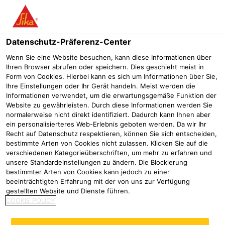
Menü
Datenschutz-Präferenz-Center
Sikaplan®
Sikaplan® WP 5101-15 RE
Wenn Sie eine Website besuchen, kann diese Informationen über
Ihren Browser abrufen oder speichern. Dies geschieht meist in
Sikaplan® WP 5101-15 RE
Form von Cookies. Hierbei kann es sich um Informationen über Sie,
Ihre Einstellungen oder Ihr Gerät handeln. Meist werden die
Informationen verwendet, um die erwartungsgemäße Funktion der
Website zu gewährleisten. Durch diese Informationen werden Sie
Sikaplan WP 5100-15RE ist eine mit Synthesefasern
normalerweise nicht direkt identifiziert. Dadurch kann Ihnen aber
ein personalisierteres Web-Erlebnis geboten werden. Da wir Ihr
verstärkte Kunststoffdichtungsbahn auf PVC-P Basis mit
Recht auf Datenschutz respektieren, können Sie sich entscheiden,
Oberflächenprägung
bestimmte Arten von Cookies nicht zulassen. Klicken Sie auf die
verschiedenen Kategorieüberschriften, um mehr zu erfahren und
Alterungsbeständig
unsere Standardeinstellungen zu ändern. Die Blockierung
Beständig bis 30°C dauerhafte Wassertemperatur
bestimmter Arten von Cookies kann jedoch zu einer
beeinträchtigten Erfahrung mit der von uns zur Verfügung
Optimierte Zugfestigkeit und Reißdehnung
gestellten Website und Dienste führen.
COOKIE POLICY
Ihr/e Ansprechpartner/in