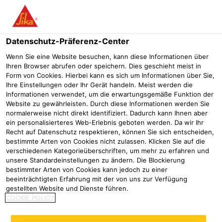
Menü
Datenschutz-Präferenz-Center
SikaRoof®
SikaRoof® Board Adhesive
Wenn Sie eine Website besuchen, kann diese Informationen über
Ihren Browser abrufen oder speichern. Dies geschieht meist in
SikaRoof® Board Adhesive
Form von Cookies. Hierbei kann es sich um Informationen über Sie,
Ihre Einstellungen oder Ihr Gerät handeln. Meist werden die
PU-Klebeschaum zur Verklebung von Wärmedämmstoffplatten im
Informationen verwendet, um die erwartungsgemäße Funktion der
Flachdach
Website zu gewährleisten. Durch diese Informationen werden Sie
normalerweise nicht direkt identifiziert. Dadurch kann Ihnen aber
ein personalisierteres Web-Erlebnis geboten werden. Da wir Ihr
Recht auf Datenschutz respektieren, können Sie sich entscheiden,
bestimmte Arten von Cookies nicht zulassen. Klicken Sie auf die
verschiedenen Kategorieüberschriften, um mehr zu erfahren und
unsere Standardeinstellungen zu ändern. Die Blockierung
bestimmter Arten von Cookies kann jedoch zu einer
beeinträchtigten Erfahrung mit der von uns zur Verfügung
gestellten Website und Dienste führen.
COOKIE POLICY