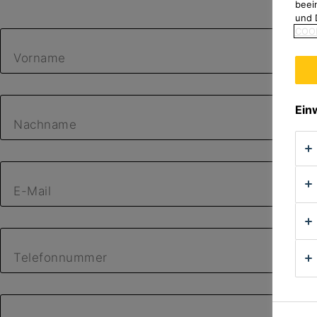
beei
und 
COOK
Vorname
Ein
Nachname
E-Mail
Telefonnummer