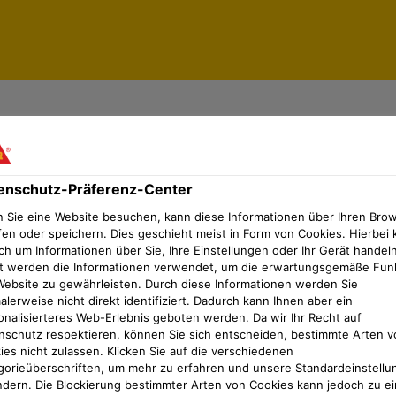
 Becken und Behälter
enschutz-Präferenz-Center
 für Becken und Behälter
 Sie eine Website besuchen, kann diese Informationen über Ihren Bro
hwimmbecken, Teiche, Schwimmteiche oder Tr
fen oder speichern. Dies geschieht meist in Form von Cookies. Hierbei 
ch um Informationen über Sie, Ihre Einstellungen oder Ihr Gerät handeln
en Abdichtung.
t werden die Informationen verwendet, um die erwartungsgemäße Fun
Website zu gewährleisten. Durch diese Informationen werden Sie
lerweise nicht direkt identifiziert. Dadurch kann Ihnen aber ein
Expertenteam meldet sich schnellstmöglich bei
onalisierteres Web-Erlebnis geboten werden. Da wir Ihr Recht auf
n Becken und Behältern?
nschutz respektieren, können Sie sich entscheiden, bestimmte Arten v
ies nicht zulassen. Klicken Sie auf die verschiedenen
gorieüberschriften, um mehr zu erfahren und unsere Standardeinstellu
ädern, Duschen oder Nassräumen suchen, klicken Sie bi
ndern. Die Blockierung bestimmter Arten von Cookies kann jedoch zu ei
Jetzt kontaktieren