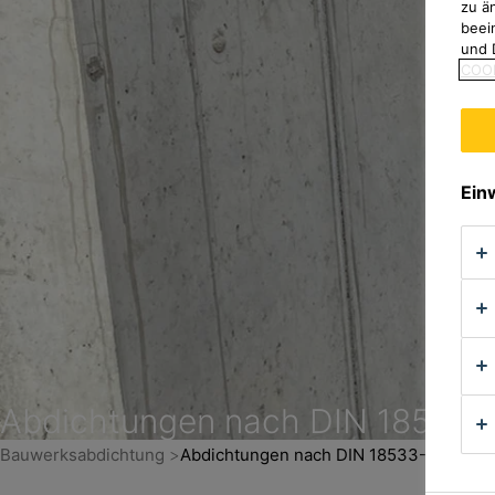
zu ä
beei
und 
COOK
Ein
Abdichtungen nach DIN 18533-
Bauwerksabdichtung
Abdichtungen nach DIN 18533-18535