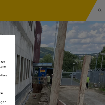
wser
kann
.
ktion
on
ngen