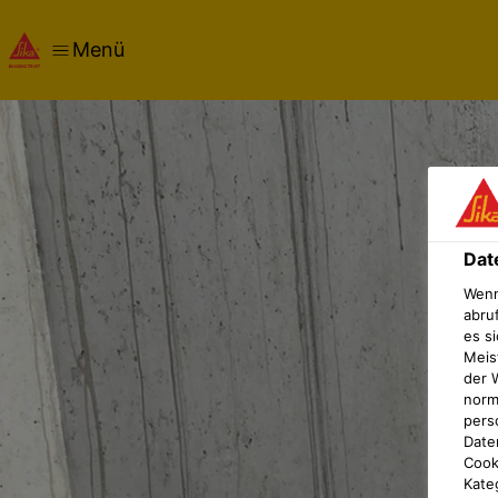
Menü
Dat
Wenn
abru
es si
Meis
der 
norma
pers
Date
Cook
Kate