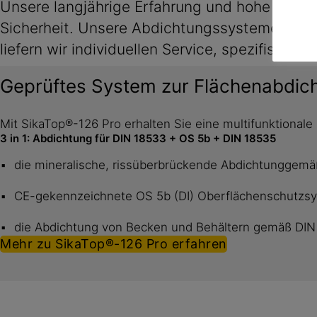
Unsere langjährige Erfahrung und hohe Kompe
Sicherheit. Unsere Abdichtungssysteme werde
liefern wir individuellen Service, spezifisc
Geprüftes System zur Flächenabdic
Mit SikaTop®-126 Pro erhalten Sie eine multifunktional
3 in 1: Abdichtung für DIN 18533 + OS 5b + DIN 18535
die mineralische, rissüberbrückende Abdichtunggemä
CE-gekennzeichnete OS 5b (DI) Oberflächenschutzs
die Abdichtung von Becken und Behältern gemäß DIN
Mehr zu SikaTop®-126 Pro erfahren