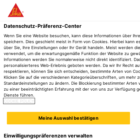
Menü
Datenschutz-Präferenz-Center
Wenn Sie eine Website besuchen, kann diese Informationen über Ihr
speichern. Dies geschieht meist in Form von Cookies. Hierbei kann e
über Sie, Ihre Einstellungen oder Ihr Gerät handeln. Meist werden di
verwendet, um die erwartungsgemäße Funktion der Website zu gewäh
Informationen werden Sie normalerweise nicht direkt identifiziert. D
personalisierteres Web-Erlebnis geboten werden. Da wir Ihr Recht a
respektieren, können Sie sich entscheiden, bestimmte Arten von Coo
Klicken Sie auf die verschiedenen Kategorieüberschriften, um mehr 
Standardeinstellungen zu ändern. Die Blockierung bestimmter Arten
zu einer beeinträchtigten Erfahrung mit der von uns zur Verfügung g
Dienste führen.
SikaEmaco® T-Serie
COOKIE POLICY
Betoninstandsetzung
SikaEmaco-T-Serie
Meine Auswahl bestätigen
Ein enger Zeitplan stellt bei der Sanierung von
Fahrbahnen, Brücken oder Industrieanlagen immer eine
Einwilligungspräferenzen verwalten
besondere Herausforderung dar. Die SikaEmaco® T-