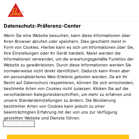
Menü
Datenschutz-Präferenz-Center
Wenn Sie eine Website besuchen, kann diese Informationen über
Ihren Browser abrufen oder speichern. Dies geschieht meist in
Form von Cookies. Hierbei kann es sich um Informationen über Sie,
Drei OS-Systeme von Sika für
Ihre Einstellungen oder Ihr Gerät handeln. Meist werden die
Informationen verwendet, um die erwartungsgemäße Funktion der
ein gesamtheitliches
Website zu gewährleisten. Durch diese Informationen werden Sie
normalerweise nicht direkt identifiziert. Dadurch kann Ihnen aber
Betonschutzkonzept
ein personalisierteres Web-Erlebnis geboten werden. Da wir Ihr
Recht auf Datenschutz respektieren, können Sie sich entscheiden,
Boden- und Wandbeschichtungen
Tiefgarage Unterschleißhe
bestimmte Arten von Cookies nicht zulassen. Klicken Sie auf die
verschiedenen Kategorieüberschriften, um mehr zu erfahren und
unsere Standardeinstellungen zu ändern. Die Blockierung
2020
Unterschleißheim
bestimmter Arten von Cookies kann jedoch zu einer
beeinträchtigten Erfahrung mit der von uns zur Verfügung
gestellten Website und Dienste führen.
COOKIE POLICY
Tiefgarage einer Wohnanlage
wieder langfristig funktionstüchtig