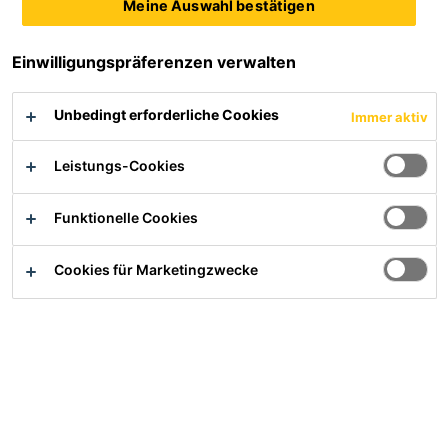
Meine Auswahl bestätigen
Einwilligungspräferenzen verwalten
Sikaplan® D-15
Sikaplan® G-15
PVC-Detailbahn für Sikaplan®
Kunststoffabdichtungsbahn für
mechanisch befestigte
Unbedingt erforderliche Cookies
Immer aktiv
Flachdächer
Produktdatenblatt
Leistungs-Cookies
Produktdatenblatt
Funktionelle Cookies
Cookies für Marketingzwecke