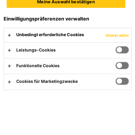
Meine Auswahl bestätigen
SikaRoof® Sensor
Sika® RCS Edelstahlgitter
Einwilligungspräferenzen verwalten
Kontrollrohr Set PVC
Kontrollrohrset als
Elektrisch leitendes Messgitter
Unbedingt erforderliche Cookies
Immer aktiv
Montagepunkt für SikaRoof®
für verklebte
Sensor aktiv R zur
Flachdachaufbauten
permanenten
Leistungs-Cookies
Produktdatenblatt
Produktdatenblatt
Feuchtigkeitsüberwachung im
Flachdachaufbau
Funktionelle Cookies
Sika® RCS Glasvlies
Cookies für Marketingzwecke
elektrisch leitende Trenn- und
Brandschutzlage
Produktdatenblatt