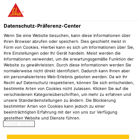
Menü
Datenschutz-Präferenz-Center
Wenn Sie eine Website besuchen, kann diese Informationen über
Ihren Browser abrufen oder speichern. Dies geschieht meist in
Form von Cookies. Hierbei kann es sich um Informationen über Sie,
System zur Dichtigkeitsprüfung
Ihre Einstellungen oder Ihr Gerät handeln. Meist werden die
Informationen verwendet, um die erwartungsgemäße Funktion der
Website zu gewährleisten. Durch diese Informationen werden Sie
Flachdachabdichtung
Produkte Flachdachabdichtung
Sikapl
normalerweise nicht direkt identifiziert. Dadurch kann Ihnen aber
ein personalisierteres Web-Erlebnis geboten werden. Da wir Ihr
Recht auf Datenschutz respektieren, können Sie sich entscheiden,
bestimmte Arten von Cookies nicht zulassen. Klicken Sie auf die
verschiedenen Kategorieüberschriften, um mehr zu erfahren und
S-RCS Set PVC Komplett
SikaRoof® Control
unsere Standardeinstellungen zu ändern. Die Blockierung
Kontaktplatte
bestimmter Arten von Cookies kann jedoch zu einer
beeinträchtigten Erfahrung mit der von uns zur Verfügung
Kontaktplatte für das SikaRoof®
gestellten Website und Dienste führen.
Monitoring System
COOKIE POLICY
Produktdatenblatt