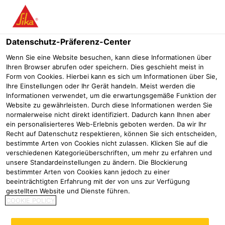
Menü
Datenschutz-Präferenz-Center
Wenn Sie eine Website besuchen, kann diese Informationen über
Ihren Browser abrufen oder speichern. Dies geschieht meist in
Form von Cookies. Hierbei kann es sich um Informationen über Sie,
Kontaktformular Vergussbeton/
Ihre Einstellungen oder Ihr Gerät handeln. Meist werden die
Informationen verwendet, um die erwartungsgemäße Funktion der
Vergussmörtel
Website zu gewährleisten. Durch diese Informationen werden Sie
normalerweise nicht direkt identifiziert. Dadurch kann Ihnen aber
ein personalisierteres Web-Erlebnis geboten werden. Da wir Ihr
Vergussbeton/ Vergussmörtel
Kontaktformular Vergussbeton
Recht auf Datenschutz respektieren, können Sie sich entscheiden,
bestimmte Arten von Cookies nicht zulassen. Klicken Sie auf die
Wie können wir Sie unterstützen?
verschiedenen Kategorieüberschriften, um mehr zu erfahren und
unsere Standardeinstellungen zu ändern. Die Blockierung
bestimmter Arten von Cookies kann jedoch zu einer
beeinträchtigten Erfahrung mit der von uns zur Verfügung
gestellten Website und Dienste führen.
COOKIE POLICY
Vorname