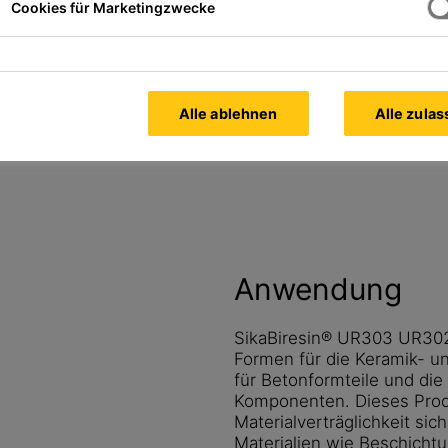
Cookies für Marketingzwecke
Alle Dokumente
tt
anzeigen
Alle ablehnen
Alle zula
Anwendung
SikaBiresin® UR303 UR302 
Formen für die Keramik- un
für Betonformteile und die 
Komponenten. Dieses Produ
Materialverträglichkeit si
Materialien wie Beschicht