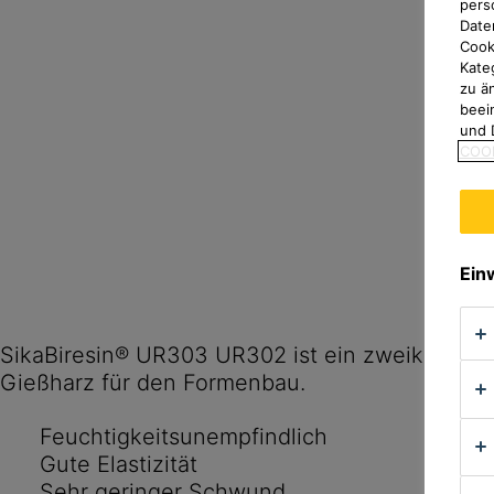
pers
Date
Cook
Kate
zu ä
beei
und 
COOK
Ein
SikaBiresin® UR303 UR302 ist ein zweikompon
Gießharz für den Formenbau.
Feuchtigkeitsunempfindlich
Gute Elastizität
Sehr geringer Schwund