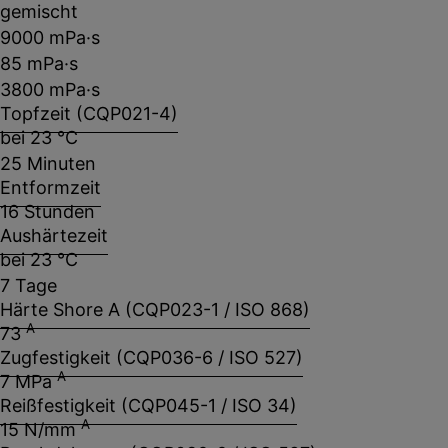
gemischt
9000 mPa·s
85 mPa·s
3800 mPa·s
Topfzeit (CQP021-4)
bei 23 °C
25 Minuten
Entformzeit
16 Stunden
Aushärtezeit
bei 23 °C
7 Tage
Härte Shore A (CQP023-1 / ISO 868)
A
73
Zugfestigkeit (CQP036-6 / ISO 527)
A
7 MPa
Reißfestigkeit (CQP045-1 / ISO 34)
A
15 N/mm