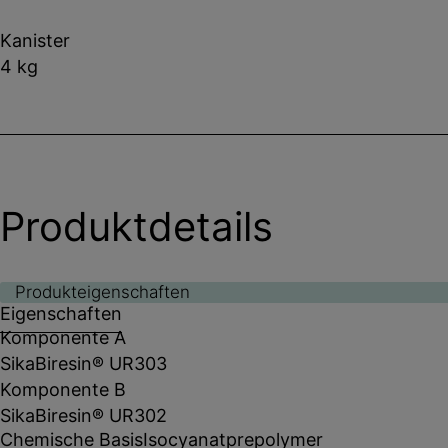
Kanister
4 kg
Produktdetails
Produkteigenschaften
Eigenschaften
Komponente A
SikaBiresin® UR303
Komponente B
SikaBiresin® UR302
Chemische Basis
Isocyanatprepolymer