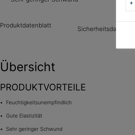
Produktdatenblatt
Sicherheitsdatenbla
Übersicht
PRODUKTVORTEILE
Feuchtigkeitsunempfindlich
Gute Elastizität
Sehr geringer Schwund