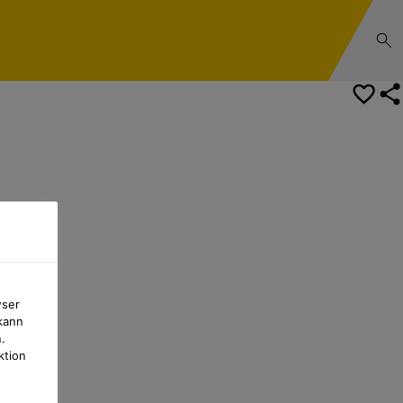
Kontakt
wser
kann
.
ktion