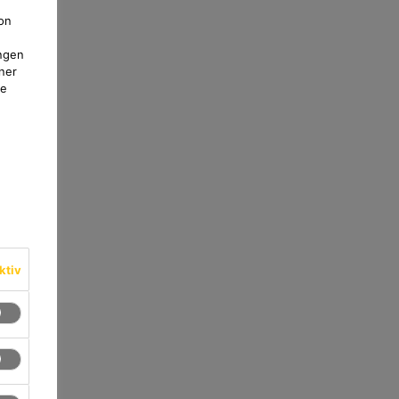
on
ngen
ner
te
ktiv