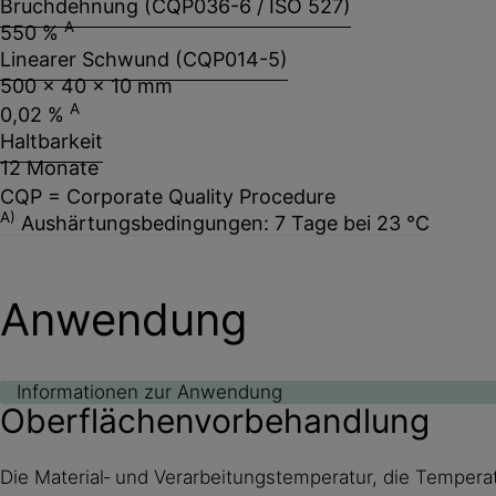
Bruchdehnung (CQP036-6 / ISO 527)
A
550 %
Linearer Schwund (CQP014-5)
500 x 40 x 10 mm
A
0,02 %
Haltbarkeit
12 Monate
CQP = Corporate Quality Procedure
A)
Aushärtungsbedingungen: 7 Tage bei 23 °C
Anwendung
Informationen zur Anwendung
Oberflächenvorbehandlung
Die Material‐ und Verarbeitungstemperatur, die Tempera