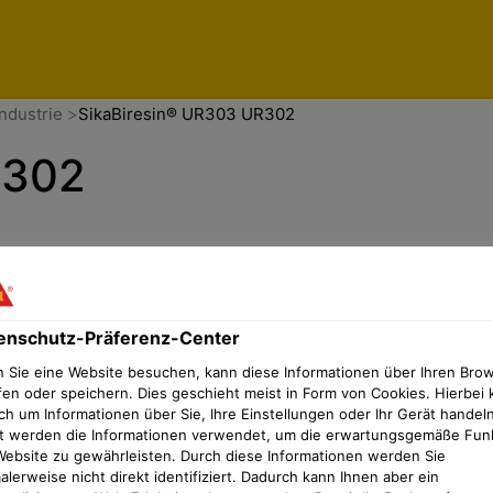
enschutz-Präferenz-Center
ndustrie
SikaBiresin® UR303 UR302
R302
enschutz-Präferenz-Center
 Sie eine Website besuchen, kann diese Informationen über Ihren Bro
fen oder speichern. Dies geschieht meist in Form von Cookies. Hierbei 
ch um Informationen über Sie, Ihre Einstellungen oder Ihr Gerät handeln
t werden die Informationen verwendet, um die erwartungsgemäße Fun
Website zu gewährleisten. Durch diese Informationen werden Sie
lerweise nicht direkt identifiziert. Dadurch kann Ihnen aber ein