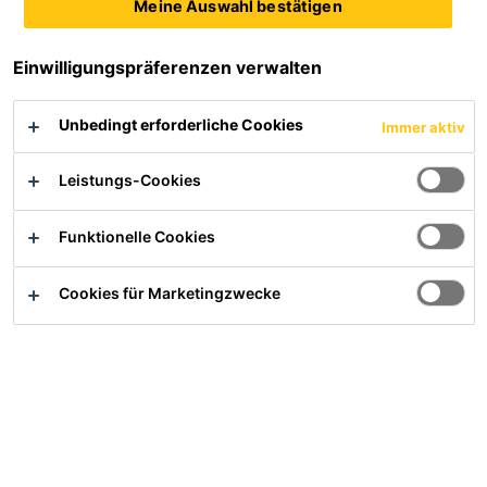
Meine Auswahl bestätigen
Einwilligungspräferenzen verwalten
Übersicht
Unbedingt erforderliche Cookies
Immer aktiv
Anwendung
Leistungs-Cookies
Verschiedene mechanische und elektrische
Anwendungen
Funktionelle Cookies
Speziell für Nieder- oder Mittelspannung
Cookies für Marketingzwecke
Wenn selbstverlöschende Charakteristik gefordert ist
Beispiele: Kondensatoren, Transformatoren
(Vakuumverguss), Platinen und Komponenten mit
UL94 VO Zulassung