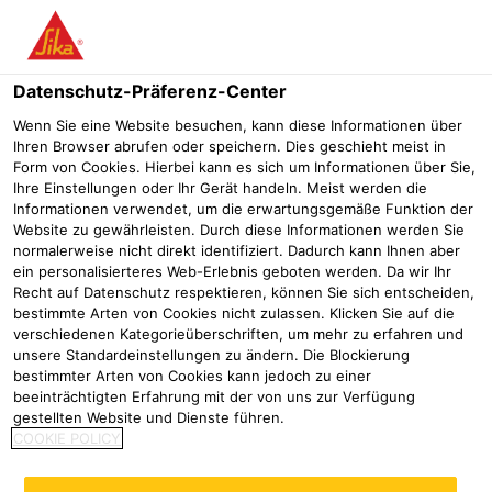
Menü
Datenschutz-Präferenz-Center
Industrie
Advanced Resins
Elektrovergussmassen
Halbsta
Wenn Sie eine Website besuchen, kann diese Informationen über
Ihren Browser abrufen oder speichern. Dies geschieht meist in
SikaBiresin® RE461
Form von Cookies. Hierbei kann es sich um Informationen über Sie,
Ihre Einstellungen oder Ihr Gerät handeln. Meist werden die
Informationen verwendet, um die erwartungsgemäße Funktion der
Website zu gewährleisten. Durch diese Informationen werden Sie
2-komponentige PUR-Elektrovergussmasse
normalerweise nicht direkt identifiziert. Dadurch kann Ihnen aber
ein personalisierteres Web-Erlebnis geboten werden. Da wir Ihr
Recht auf Datenschutz respektieren, können Sie sich entscheiden,
Lösemittel- und halogenfrei
bestimmte Arten von Cookies nicht zulassen. Klicken Sie auf die
Halbsteif
verschiedenen Kategorieüberschriften, um mehr zu erfahren und
Kalthärtend
unsere Standardeinstellungen zu ändern. Die Blockierung
bestimmter Arten von Cookies kann jedoch zu einer
Produktdatenblatt
Sicherheitsdatenblatt
beeinträchtigten Erfahrung mit der von uns zur Verfügung
gestellten Website und Dienste führen.
Alle Dokumente anzeigen
COOKIE POLICY
Kontakt