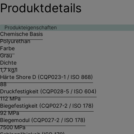
Produktdetails
Produkteigenschaften
Chemische Basis
Polyurethan
Farbe
Grau
Dichte
1,7 kg/l
Härte Shore D (CQP023-1 / ISO 868)
88
Druckfestigkeit (CQP028-5 / ISO 604)
112 MPa
Biegefestigkeit (CQP027-2 / ISO 178)
92 MPa
Biegemodul (CQP027-2 / ISO 178)
7500 MPa