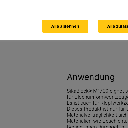
tt
Alle Dokumente
anzeigen
Alle ablehnen
Alle zula
Anwendung
SikaBlock® M1700 eignet s
für Blechumformwerkzeug
Es ist auch für Klopfwerkz
Dieses Produkt ist nur fü
Materialverträglichkeit si
Materialien wie Beschicht
Bedingungen durchgeführ