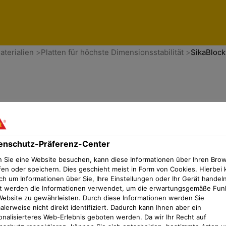
enschutz-Präferenz-Center
aterialien
Platten für höchste Dimensionsstabilität
SikaBloc
enschutz-Präferenz-Center
 Sie eine Website besuchen, kann diese Informationen über Ihren Bro
fen oder speichern. Dies geschieht meist in Form von Cookies. Hierbei 
ch um Informationen über Sie, Ihre Einstellungen oder Ihr Gerät handeln
t werden die Informationen verwendet, um die erwartungsgemäße Fun
Website zu gewährleisten. Durch diese Informationen werden Sie
lerweise nicht direkt identifiziert. Dadurch kann Ihnen aber ein
onalisierteres Web-Erlebnis geboten werden. Da wir Ihr Recht auf