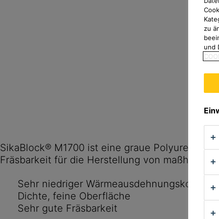
Date
Cook
Kate
zu ä
beei
und 
COOK
Ein
SikaBlock® M1700 ist eine graue Polyurethan W
Sehr niedriger Wärmeausdehnungskoeffizi
Dichte, feine Oberfläche
Sehr gute Fräsbarkeit