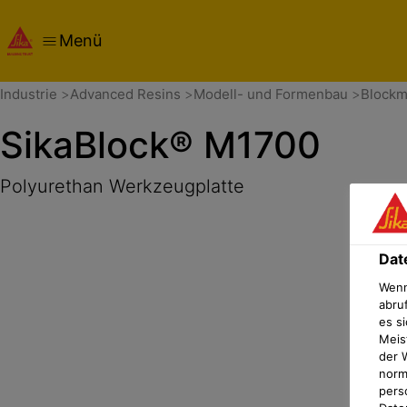
Menü
Übersicht
Produktdetails
Anwendung
Dokumente
Dat
Industrie
Advanced Resins
Modell- und Formenbau
Blockm
SikaBlock® M1700
Polyurethan Werkzeugplatte
Dat
Wenn
abru
es si
Meis
der 
norma
pers