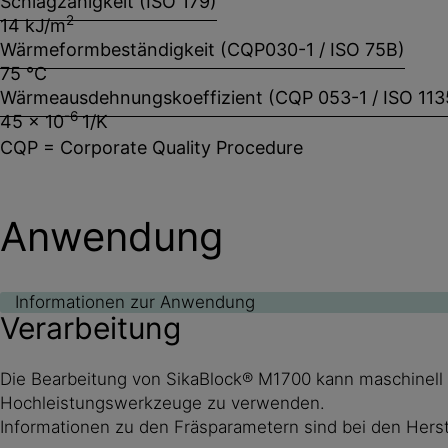
Schlagzähigkeit (ISO 179)
2
14 kJ/m
Wärmeformbeständigkeit (CQP030-1 / ISO 75B)
75 °C
Wärmeausdehnungskoeffizient (CQP 053-1 / ISO 113
-6
45 x 10
1/K
CQP = Corporate Quality Procedure
Anwendung
Informationen zur Anwendung
Verarbeitung
Die Bearbeitung von SikaBlock® M1700 kann maschinell d
Hochleistungswerkzeuge zu verwenden.
Informationen zu den Fräsparametern sind bei den Herste