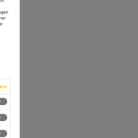
on
ngen
ner
te
ktiv