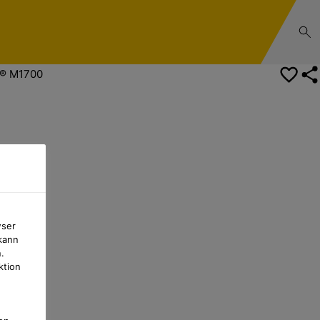
Kontakt
k® M1700
wser
kann
.
ktion