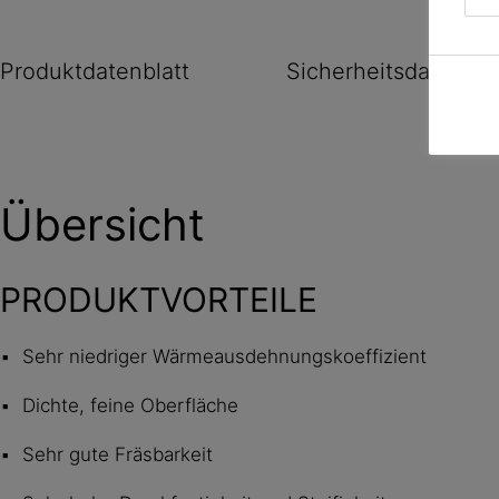
Produktdatenblatt
Sicherheitsdatenbla
Übersicht
PRODUKTVORTEILE
Sehr niedriger Wärmeausdehnungskoeffizient
Dichte, feine Oberfläche
Sehr gute Fräsbarkeit