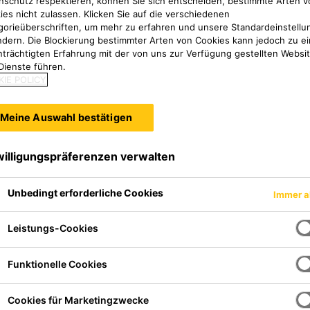
nschutz respektieren, können Sie sich entscheiden, bestimmte Arten v
ies nicht zulassen. Klicken Sie auf die verschiedenen
gorieüberschriften, um mehr zu erfahren und unsere Standardeinstellu
ndern. Die Blockierung bestimmter Arten von Cookies kann jedoch zu ei
nträchtigten Erfahrung mit der von uns zur Verfügung gestellten Websi
Dienste führen.
IE POLICY
Meine Auswahl bestätigen
willigungspräferenzen verwalten
Unbedingt erforderliche Cookies
Immer a
erkzeugplatte mit sehr guter
Fräsbarkeit für die Herstellung von maßhaltigen Lehren und Formen.
Leistungs-Cookies
ent
Funktionelle Cookies
Cookies für Marketingzwecke