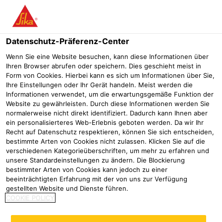
Menü
Datenschutz-Präferenz-Center
Wenn Sie eine Website besuchen, kann diese Informationen über
Ihren Browser abrufen oder speichern. Dies geschieht meist in
Form von Cookies. Hierbei kann es sich um Informationen über Sie,
Dichtstoffe spritzbar
Ihre Einstellungen oder Ihr Gerät handeln. Meist werden die
Informationen verwendet, um die erwartungsgemäße Funktion der
Website zu gewährleisten. Durch diese Informationen werden Sie
Industrie
Automotive Repair
Abdichten
Dichtstoffe spritzba
normalerweise nicht direkt identifiziert. Dadurch kann Ihnen aber
ein personalisierteres Web-Erlebnis geboten werden. Da wir Ihr
Recht auf Datenschutz respektieren, können Sie sich entscheiden,
bestimmte Arten von Cookies nicht zulassen. Klicken Sie auf die
Sikaflex®-529 Evolution
verschiedenen Kategorieüberschriften, um mehr zu erfahren und
unsere Standardeinstellungen zu ändern. Die Blockierung
Isocyanatfreier, spritzbarer
bestimmter Arten von Cookies kann jedoch zu einer
Dichtstoff für den
beeinträchtigten Erfahrung mit der von uns zur Verfügung
Karosseriebau
gestellten Website und Dienste führen.
COOKIE POLICY
Produktdatenblatt