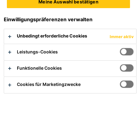
Meine Auswahl bestätigen
Einwilligungspräferenzen verwalten
Unbedingt erforderliche Cookies
Immer aktiv
Service
Leistungs-Cookies
Verwendbarkeitsnachweise und DIBt Gutachten
Dokumenten Download
Funktionelle Cookies
Entsorgung
Informationen gemäß Störfallverordnung
Cookies für Marketingzwecke
Lieferanteninformationen
Produktsicherheit
Einsatzgebiete
Bau
Industrie