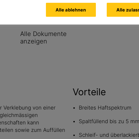
Alle ablehnen
Alle zula
Alle Dokumente
anzeigen
Vorteile
r Verklebung von einer
Breites Haftspektrum
ngleichmässigen
Spaltfüllend bis zu 5 m
genschaften kann
eilen sowie zum Auffüllen
Schleif- und überlackier