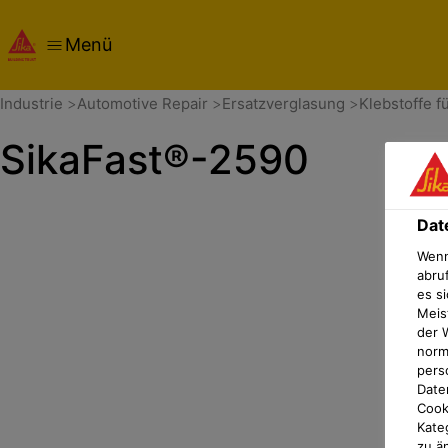
Menü
Übersicht
Dokumente
Datenschutz-Präferenz-Cent
Industrie
Automotive Repair
Ersatzverglasung
Klebstoffe f
SikaFast®-2590
Dat
Wenn
abru
es si
Meis
der 
norma
pers
Date
Cook
Kate
zu ä