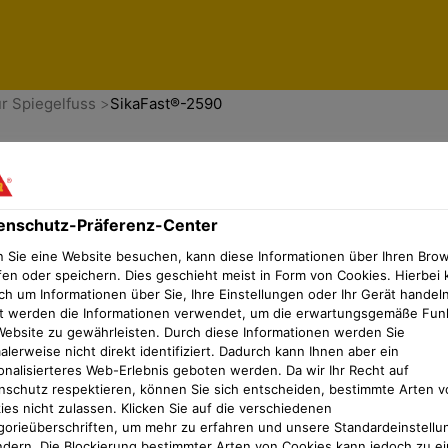
er
ür Spiegelfuss
SikaFast®-2590
enschutz-Präferenz-Center
 Sie eine Website besuchen, kann diese Informationen über Ihren Bro
fen oder speichern. Dies geschieht meist in Form von Cookies. Hierbei 
ch um Informationen über Sie, Ihre Einstellungen oder Ihr Gerät handeln
t werden die Informationen verwendet, um die erwartungsgemäße Fun
Website zu gewährleisten. Durch diese Informationen werden Sie
lerweise nicht direkt identifiziert. Dadurch kann Ihnen aber ein
onalisierteres Web-Erlebnis geboten werden. Da wir Ihr Recht auf
nschutz respektieren, können Sie sich entscheiden, bestimmte Arten v
ies nicht zulassen. Klicken Sie auf die verschiedenen
gorieüberschriften, um mehr zu erfahren und unsere Standardeinstellu
ndern. Die Blockierung bestimmter Arten von Cookies kann jedoch zu ei