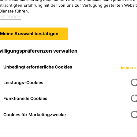
nträchtigten Erfahrung mit der von uns zur Verfügung gestellten Websi
Dienste führen.
IE POLICY
Meine Auswahl bestätigen
willigungspräferenzen verwalten
Unbedingt erforderliche Cookies
Immer a
Leistungs-Cookies
ltfüllender,
basierend auf Ethyl
Funktionelle Cookies
ne lange Offenzeit in
f. Durch seine Viskosität ist
Cookies für Marketingzwecke
erkopf-Applikationen geeignet.