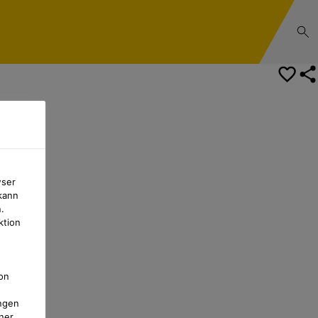
wser
kann
.
ktion
on
ngen
ner