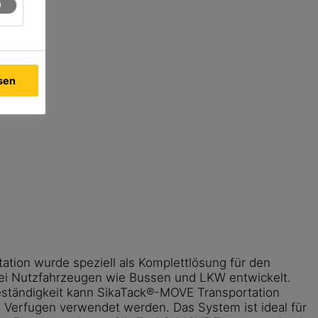
ssen
tion wurde speziell als Komplettlösung für den
ei Nutzfahrzeugen wie Bussen und LKW entwickelt.
eständigkeit kann SikaTack®-MOVE Transportation
Verfugen verwendet werden. Das System ist ideal für