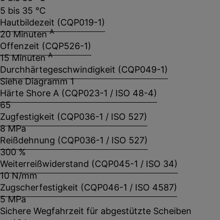
5 bis 35 °C
Hautbildezeit (CQP019-1)
A
20 Minuten
Offenzeit (CQP526-1)
A
15 Minuten
Durchhärtegeschwindigkeit (CQP049-1)
Siehe Diagramm 1
Härte Shore A (CQP023-1 / ISO 48-4)
65
Zugfestigkeit (CQP036-1 / ISO 527)
8 MPa
Reißdehnung (CQP036-1 / ISO 527)
300 %
Weiterreißwiderstand (CQP045-1 / ISO 34)
10 N/mm
Zugscherfestigkeit (CQP046-1 / ISO 4587)
5 MPa
Sichere Wegfahrzeit für abgestützte Scheiben