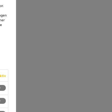
on
ngen
ner
te
ktiv