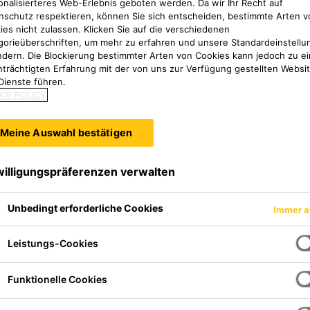
onalisierteres Web-Erlebnis geboten werden. Da wir Ihr Recht auf
nschutz respektieren, können Sie sich entscheiden, bestimmte Arten v
ies nicht zulassen. Klicken Sie auf die verschiedenen
gorieüberschriften, um mehr zu erfahren und unsere Standardeinstellu
ndern. Die Blockierung bestimmter Arten von Cookies kann jedoch zu ei
nträchtigten Erfahrung mit der von uns zur Verfügung gestellten Websi
Dienste führen.
IE POLICY
Meine Auswahl bestätigen
willigungspräferenzen verwalten
Unbedingt erforderliche Cookies
Immer a
rbeitbarer Klebstoff, welcher
und LKW entwickelt wurde.
Leistungs-Cookies
eständig und ist für Sichtfugen
Funktionelle Cookies