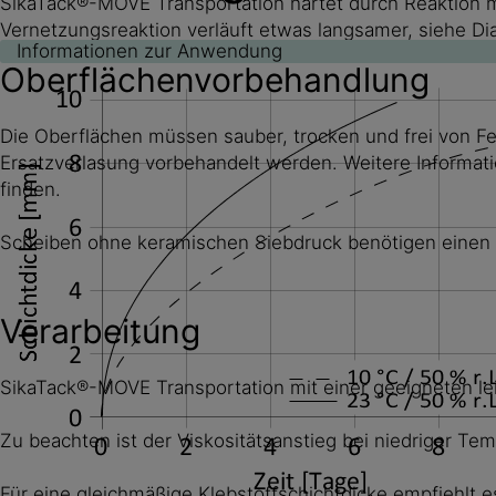
SikaTack®-MOVE Transportation härtet durch Reaktion mit
Vernetzungsreaktion verläuft etwas langsamer, siehe D
Informationen zur Anwendung
Oberflächenvorbehandlung
Die Oberflächen müssen sauber, trocken und frei von Fet
Ersatzverlasung vorbehandelt werden. Weitere Informa
finden.
Scheiben ohne keramischen Siebdruck benötigen einen 
Verarbeitung
SikaTack®-MOVE Transportation mit einer geeigneten lei
Zu beachten ist der Viskositätsanstieg bei niedriger Te
Für eine gleichmäßige Klebstoffschichtdicke empfiehlt e