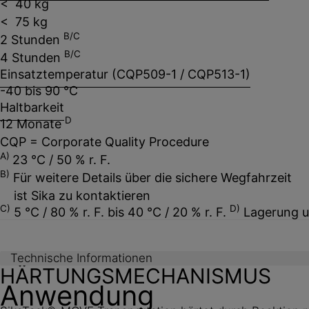
< 40 kg
< 75 kg
B/C
2 Stunden
B/C
4 Stunden
Einsatztemperatur (CQP509-1 / CQP513-1)
-40 bis 90 °C
Haltbarkeit
D
12 Monate
CQP = Corporate Quality Procedure
A)
23 °C / 50 % r. F.
B)
Für weitere Details über die sichere Wegfahrzeit
ist Sika zu kontaktieren
C)
D)
5 °C / 80 % r. F. bis 40 °C / 20 % r. F.
Lagerung u
Technische Informationen
HÄRTUNGSMECHANISMUS
Anwendung