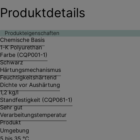
Produktdetails
Produkteigenschaften
Chemische Basis
1-K Polyurethan
Farbe (CQP001-1)
Schwarz
Härtungsmechanismus
Feuchtigkeitshärtend
Dichte vor Aushärtung
1,2 kg/l
Standfestigkeit (CQP061-1)
Sehr gut
Verarbeitungstemperatur
Produkt
Umgebung
5 bis 35 °C