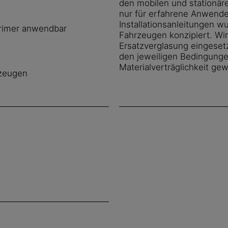
den mobilen und stationär
nur für erfahrene Anwende
Installationsanleitungen w
primer anwendbar
Fahrzeugen konzipiert. Wi
Ersatzverglasung eingesetz
den jeweiligen Bedingung
Materialverträglichkeit g
rzeugen