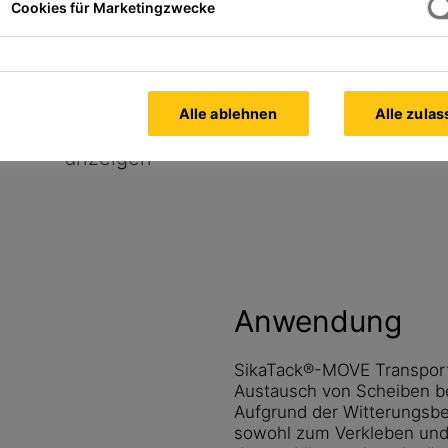
Cookies für Marketingzwecke
Alle ablehnen
Alle zula
tt
Alle Dokumente
anzeigen
Anwendung
SikaTack®-MOVE Transporta
Austausch von Scheiben b
Aufgrund der Witterungsb
sowohl zum Verkleben und 