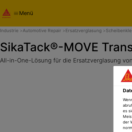
Menü
Übersicht
Produktdetails
Anwendung
Dokumente
Dat
Industrie
Automotive Repair
Ersatzverglasung
Scheibenkle
SikaTack®-MOVE Trans
All-in-One-Lösung für die Ersatzverglasung v
Dat
Wenn
abru
es si
Meis
der 
norma