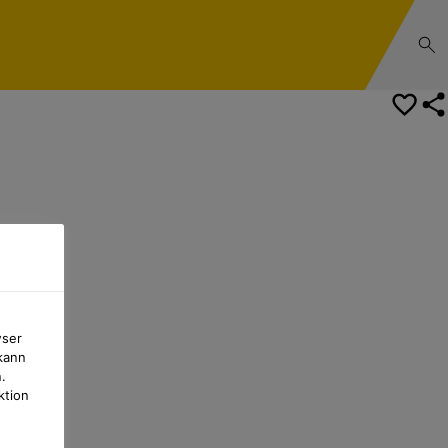
wser
kann
.
ktion