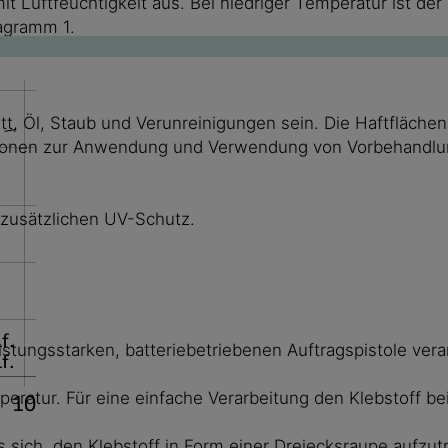
 Luftfeuchtigkeit aus. Bei niedriger Temperatur ist der
iagramm 1.
t, Öl, Staub und Verunreinigungen sein. Die Haftflächen
tionen zur Anwendung und Verwendung von Vorbehandlung
zusätzlichen UV-Schutz.
stungsstarken, batteriebetriebenen Auftragspistole vera
mperatur. Für eine einfache Verarbeitung den Klebstoff b
s sich, den Klebstoff in Form einer Dreiecksraupe aufzut