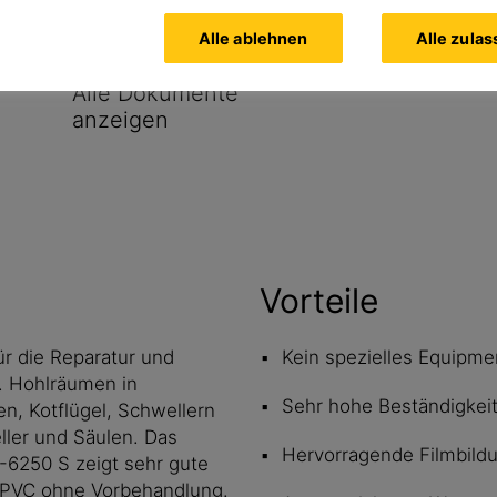
gestellt.
Alle ablehnen
Alle zula
Alle Dokumente
anzeigen
Vorteile
ür die Reparatur und
Kein spezielles Equipme
. Hohlräumen in
Sehr hohe Beständigkei
n, Kotflügel, Schwellern
ler und Säulen. Das
Hervorragende Filmbild
®-6250 S zeigt sehr gute
 PVC ohne Vorbehandlung.