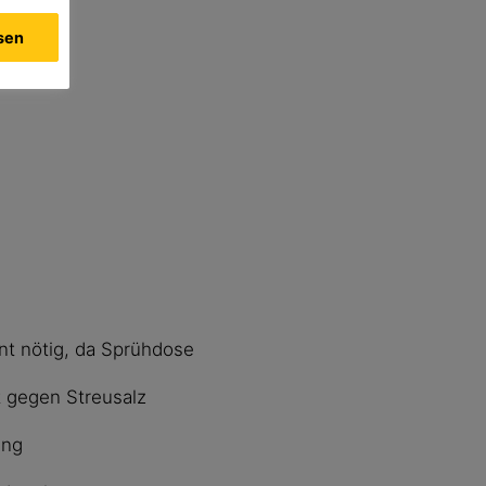
ssen
nt nötig, da Sprühdose
t gegen Streusalz
ung