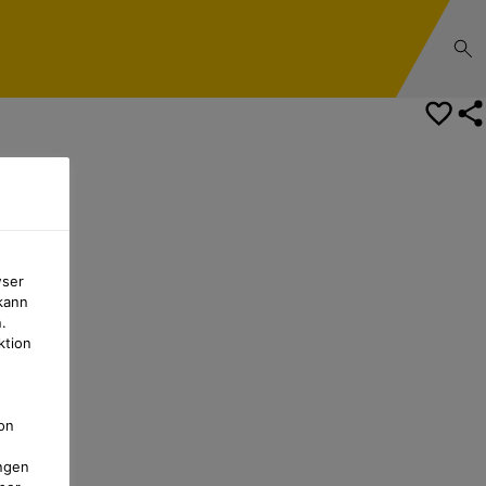
wser
kann
.
ktion
on
ngen