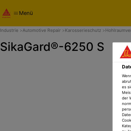
Menü
Übersicht
Dokumente
Datenschutz-Präferenz-Cent
Industrie
Automotive Repair
Karosserieschutz
Hohlraumve
SikaGard®-6250 S
Dat
Wenn
abru
es si
Meis
der 
norma
pers
Date
Cook
Kate