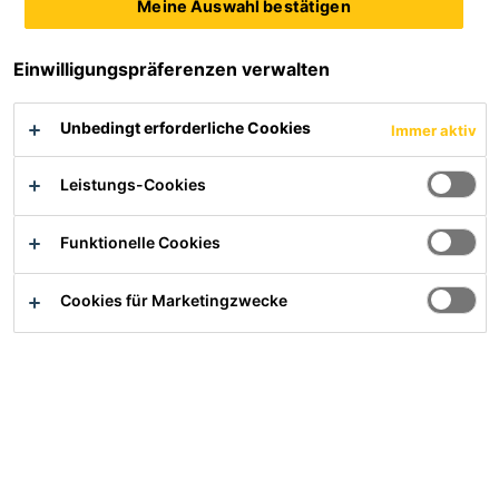
Im Idealfall wird bei der Lackierung die Klebefläche auf
Meine Auswahl bestätigen
dem Flansch mit einem Klebeband abgeklebt.
Einwilligungspräferenzen verwalten
Bei bekannten Trocknungszeiten verwenden Sie die
Empfehlung der Lackierwerkstatt und gehen Sie wie
Unbedingt erforderliche Cookies
Immer aktiv
folgt vor:
Leistungs-Cookies
Funktionelle Cookies
Cookies für Marketingzwecke