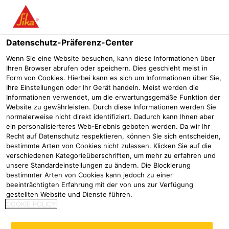
Menü
Datenschutz-Präferenz-Center
Wenn Sie eine Website besuchen, kann diese Informationen über
Ihren Browser abrufen oder speichern. Dies geschieht meist in
Form von Cookies. Hierbei kann es sich um Informationen über Sie,
Frisch lackierte Fahrzeuge
Ihre Einstellungen oder Ihr Gerät handeln. Meist werden die
Informationen verwendet, um die erwartungsgemäße Funktion der
Website zu gewährleisten. Durch diese Informationen werden Sie
Industrie
Automotive Repair
Tipps & Tricks
Frisch lackiert
normalerweise nicht direkt identifiziert. Dadurch kann Ihnen aber
ein personalisierteres Web-Erlebnis geboten werden. Da wir Ihr
Recht auf Datenschutz respektieren, können Sie sich entscheiden,
bestimmte Arten von Cookies nicht zulassen. Klicken Sie auf die
verschiedenen Kategorieüberschriften, um mehr zu erfahren und
Wenn Sie an einem frisch lackierten Fahrzeug arbeiten
unsere Standardeinstellungen zu ändern. Die Blockierung
und der Lack, das Lacktrocknungssystem und/oder die
bestimmter Arten von Cookies kann jedoch zu einer
korrekten Lacktrocknungszeiten nicht bekannt sind,
beeinträchtigten Erfahrung mit der von uns zur Verfügung
lassen Sie den Lack 24 Stunden trocknen, bevor Sie
gestellten Website und Dienste führen.
COOKIE POLICY
den Flansch behandeln.